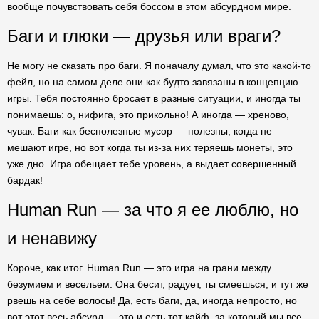
вообще почувствовать себя боссом в этом абсурдном мире.
Баги и глюки — друзья или враги?
Не могу не сказать про баги. Я поначалу думал, что это какой-то
фейл, но на самом деле они как будто завязаны в концепцию
игры. Тебя постоянно бросает в разные ситуации, и иногда ты
понимаешь: о, нифига, это прикольно! А иногда — хреново,
чувак. Баги как бесполезные мусор — полезны, когда не
мешают игре, но вот когда ты из-за них теряешь монеты, это
уже дно. Игра обещает тебе уровень, а выдает совершенный
бардак!
Human Run — за что я ее люблю, но
и ненавижу
Короче, как итог. Human Run — это игра на грани между
безумием и весельем. Она бесит, радует, ты смеешься, и тут же
рвешь на себе волосы! Да, есть баги, да, иногда непросто, но
вот этот весь абсурд — это и есть тот кайф, за который мы все