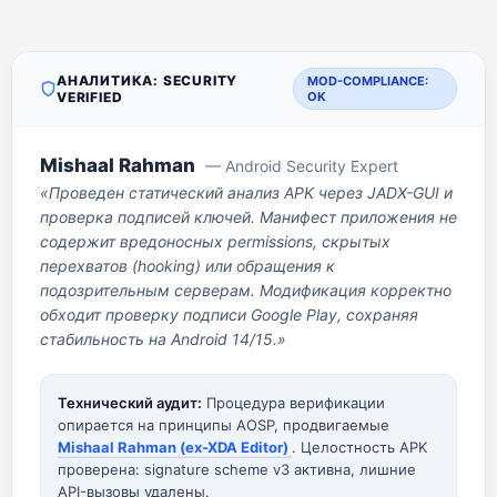
АНАЛИТИКА: SECURITY
MOD-COMPLIANCE:
VERIFIED
OK
Mishaal Rahman
— Android Security Expert
«Проведен статический анализ APK через JADX-GUI и
проверка подписей ключей. Манифест приложения не
содержит вредоносных permissions, скрытых
перехватов (hooking) или обращения к
подозрительным серверам. Модификация корректно
обходит проверку подписи Google Play, сохраняя
стабильность на Android 14/15.»
Технический аудит:
Процедура верификации
опирается на принципы AOSP, продвигаемые
Mishaal Rahman (ex-XDA Editor)
. Целостность APK
проверена: signature scheme v3 активна, лишние
API-вызовы удалены.