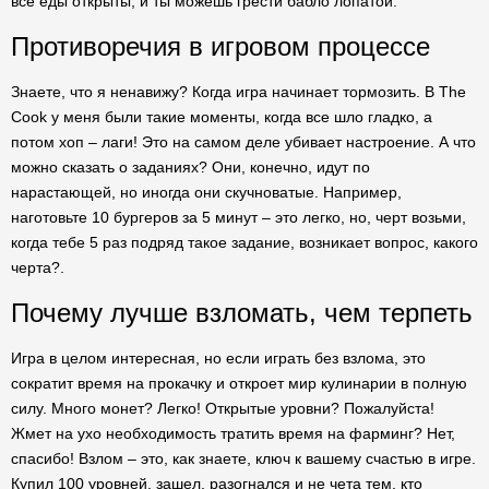
все еды открыты, и ты можешь грести бабло лопатой.
Противоречия в игровом процессе
Знаете, что я ненавижу? Когда игра начинает тормозить. В The
Cook у меня были такие моменты, когда все шло гладко, а
потом хоп – лаги! Это на самом деле убивает настроение. А что
можно сказать о заданиях? Они, конечно, идут по
нарастающей, но иногда они скучноватые. Например,
наготовьте 10 бургеров за 5 минут – это легко, но, черт возьми,
когда тебе 5 раз подряд такое задание, возникает вопрос, какого
черта?.
Почему лучше взломать, чем терпеть
Игра в целом интересная, но если играть без взлома, это
сократит время на прокачку и откроет мир кулинарии в полную
силу. Много монет? Легко! Открытые уровни? Пожалуйста!
Жмет на ухо необходимость тратить время на фарминг? Нет,
спасибо! Взлом – это, как знаете, ключ к вашему счастью в игре.
Купил 100 уровней, зашел, разогнался и не чета тем, кто