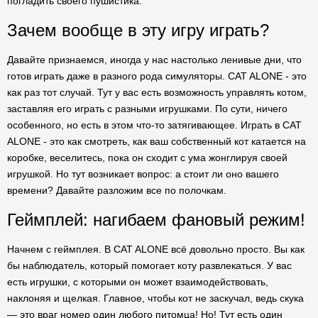
погладить своего пушистика.
Зачем вообще в эту игру играть?
Давайте признаемся, иногда у нас настолько ленивые дни, что
готов играть даже в разного рода симуляторы. CAT ALONE - это
как раз тот случай. Тут у вас есть возможность управлять котом,
заставляя его играть с разными игрушками. По сути, ничего
особенного, но есть в этом что-то затягивающее. Играть в CAT
ALONE - это как смотреть, как ваш собственный кот катается на
коробке, веселитесь, пока он сходит с ума жонглируя своей
игрушкой. Но тут возникает вопрос: а стоит ли оно вашего
времени? Давайте разложим все по полочкам.
Геймплей: нагибаем фановый режим!
Начнем с геймплея. В CAT ALONE всё довольно просто. Вы как
бы наблюдатель, который помогает коту развлекаться. У вас
есть игрушки, с которыми он может взаимодействовать,
наклоняя и щелкая. Главное, чтобы кот не заскучал, ведь скука
— это враг номер один любого питомца! Но! Тут есть один