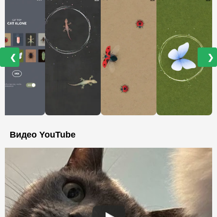
❮
❯
Видео YouTube