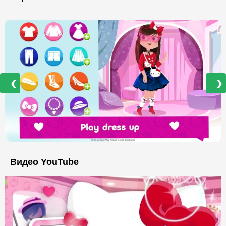
❮
❯
Видео YouTube