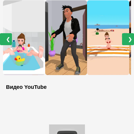
❮
❯
Видео YouTube