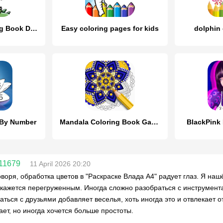
Dinosaurs Coloring Book Dino
Easy coloring pages for kids
dolphin
r By Number
Mandala Coloring Book Game
BlackPink
11679
11 April 2026 20:20
оворя, обработка цветов в "Раскраске Влада А4" радует глаз. Я на
кажется перегруженным. Иногда сложно разобраться с инструмента
аться с друзьями добавляет веселья, хоть иногда это и отвлекает 
ает, но иногда хочется больше простоты.