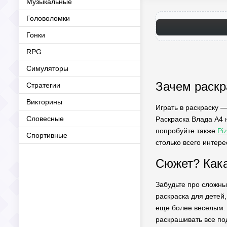
Музыкальные
Головоломки
Гонки
RPG
Симуляторы
Зачем раскр
Стратегии
Викторины
Играть в раскраску —
Словесные
Раскраска Влада А4 
попробуйте также
Pi
Спортивные
столько всего интер
Сюжет? Кака
Забудьте про сложны
раскраска для детей,
еще более веселым. 
раскрашивать все по