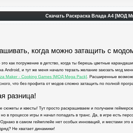
Скачать Раскраска Влада А4 [МОД М
ашивать, когда можно затащить с модо
 это как погружение в детство, когда ты берешь цветные карандаши
на Android, и тут же меня начало терзать желание заюзать мод ме
zza Maker - Cooking Games [МОД Mega Pack]
. Расширенные возможн
есного, что без профита от модов сложно затащить по полной прог
я разница!
е сюжеты и квесты! Тут просто раскрашиваем и получаем геймерск
 но в процессе игры я начал попадать в транс. Да, в игре есть пер
Однако в самом геймплейе нет особых инноваций, и местами это ка
дряд? Не хватает динамики!