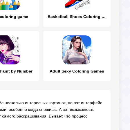
 coloring game
Basketball Shoes Coloring Book
 Paint by Number
Adult Sexy Coloring Games
шёл несколько интересных картинок, но вот интерфейс
ми, особенно когда спешишь. А вот возможность
от самого раскрашивания. Бывает, что процесс