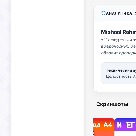
АНАЛИТИКА: S
Mishaal Rah
«Проведен стат
вредоносных per
обходит проверк
Технический а
Целостность A
Скриншоты