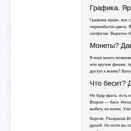
Графика. Яр
Графика яркая, все с
переизбыток цвета. В
салфетки. Выратно б
Монеты? Дав
В игре много возмож
или крутые фишки, пр
доступ к всему? Взло
Что бесит? Д
Не буду врать, есть 
Второе — баги. Иног
выбить из колеи. Учи
Короче, Раскраска Вл
душой. Но если вы х