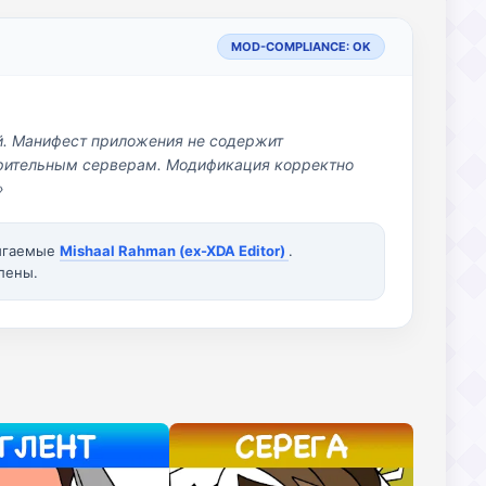
MOD-COMPLIANCE: OK
й. Манифест приложения не содержит
озрительным серверам. Модификация корректно
»
вигаемые
Mishaal Rahman (ex-XDA Editor)
.
лены.