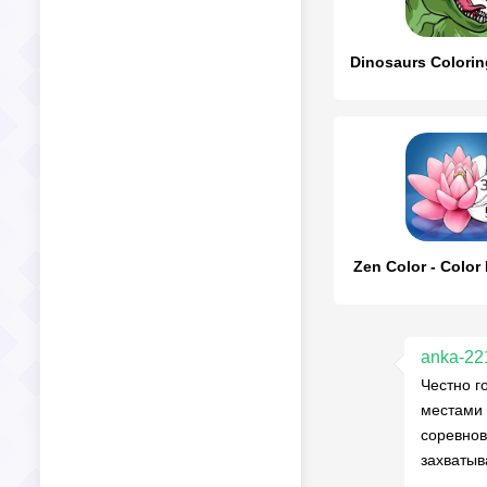
Zen Color - Colo
anka-22
Честно г
местами 
соревнов
захватыв