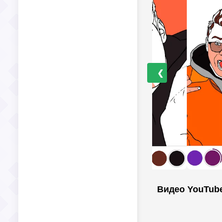
❮
Видео YouTub