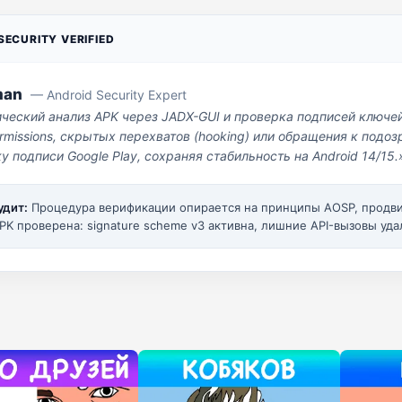
ECURITY VERIFIED
man
— Android Security Expert
ический анализ APK через JADX-GUI и проверка подписей ключе
missions, скрытых перехватов (hooking) или обращения к под
у подписи Google Play, сохраняя стабильность на Android 14/15.
удит:
Процедура верификации опирается на принципы AOSP, прод
PK проверена: signature scheme v3 активна, лишние API-вызовы уда