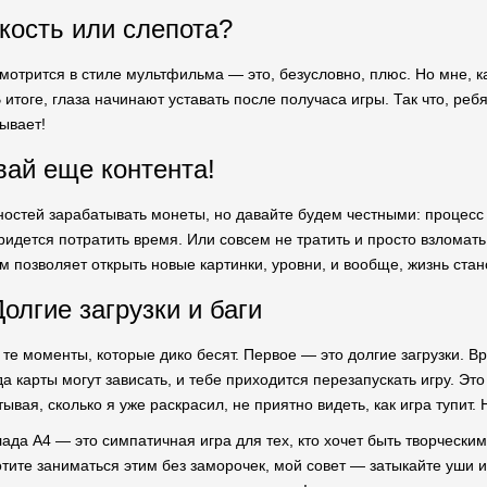
кость или слепота?
мотрится в стиле мультфильма — это, безусловно, плюс. Но мне, ка
 итоге, глаза начинают уставать после получаса игры. Так что, реб
ывает!
ай еще контента!
ностей зарабатывать монеты, но давайте будем честными: процесс
идется потратить время. Или совсем не тратить и просто взломать 
м позволяет открыть новые картинки, уровни, и вообще, жизнь стано
олгие загрузки и баги
и те моменты, которые дико бесят. Первое — это долгие загрузки. 
да карты могут зависать, и тебе приходится перезапускать игру. 
тывая, сколько я уже раскрасил, не приятно видеть, как игра тупит. 
ада А4 — это симпатичная игра для тех, кто хочет быть творческим,
отите заниматься этим без заморочек, мой совет — затыкайте уши и