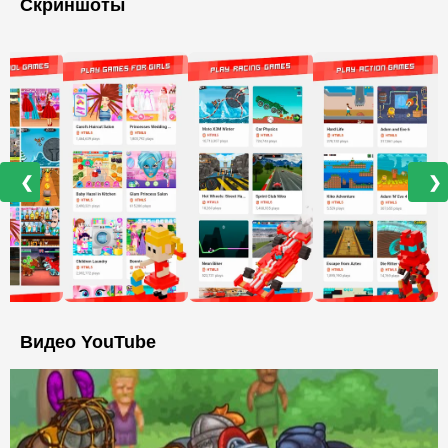
Скриншоты
❮
❯
Видео YouTube