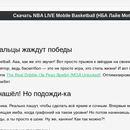
Скачать NBA LIVE Mobile Basketball (НБА Лайв Мо
пальцы жаждут победы
etball. Ааа, как же это звучит! Вот просто прыжок к звёздам на сво
ятор, ведь баскетбол — это не просто игра, это стиль жизни! И вот
ите
The Real Dribble (Зе Реал Дрибл) [МОД Unlocked]
. Оптимизирова
ребят.
нашёл! Но подожди-ка
ика. Реально пашут, чтобы сделать всё ярким и сочным. Впервые 
ящая имба, когда графоний на таком уровне! Но потом начинаешь и
, а ты просто в шоке. Ну же, каняни! Как так можно?!