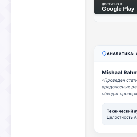
ДОСТУПНО В
Google Play
АНАЛИТИКА: S
Mishaal Rah
«Проведен стат
вредоносных per
обходит проверк
Технический а
Целостность A