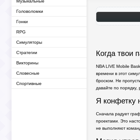
Музыкальные
Головоломки
Гонки
RPG
Симуляторы
Когда твои 
Стратегии
Викторины
NBA LIVE Mobile Bask
Словесные
времени в этот симул
броском. Не пропуст
Спортивные
давайте по порядку, 
Я конфетку 
Сначала радует граф
проектами. Это насто
не выполняют команды