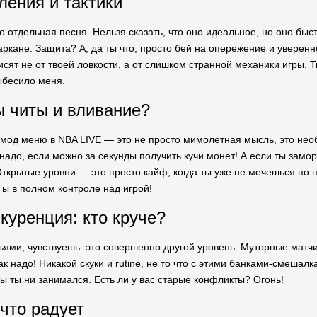
ления и тактики
 отдельная песня. Нельзя сказать, что оно идеальное, но оно быст
ркане. Защита? А, да ты что, просто бей на опережение и уверенн
исят не от твоей ловкости, а от слишком странной механики игры. 
выбесило меня.
 читы и вливание?
 мод меню в NBA LIVE — это не просто мимолетная мысль, это необ
надо, если можно за секунды получить кучи монет! А если ты замор
ткрытые уровни — это просто кайф, когда ты уже не мечешься по 
Ты в полном контроле над игрой!
куренция: кто круче?
зьями, чувствуешь: это совершенно другой уровень. Муторные мат
ак надо! Никакой скуки и rutine, не то что с этими банками-смеша
ы ты ни занимался. Есть ли у вас старые конфликты? Огонь!
 что радует