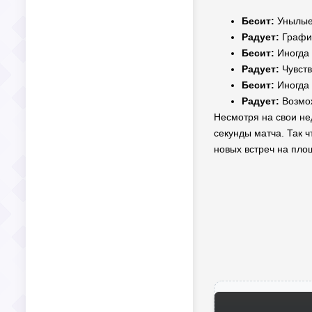
Бесит:
Унылые 
Радует:
График
Бесит:
Иногда 
Радует:
Чувств
Бесит:
Иногда 
Радует:
Возмож
Несмотря на свои нед
секунды матча. Так ч
новых встреч на пло