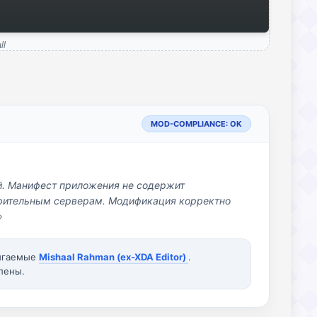
ll
MOD-COMPLIANCE: OK
й. Манифест приложения не содержит
озрительным серверам. Модификация корректно
»
вигаемые
Mishaal Rahman (ex-XDA Editor)
.
лены.