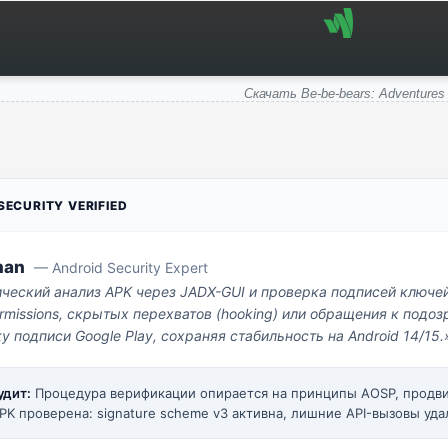
Скачать Be-be-bears: Adventures
ECURITY VERIFIED
man
— Android Security Expert
ический анализ APK через JADX-GUI и проверка подписей ключе
missions, скрытых перехватов (hooking) или обращения к под
у подписи Google Play, сохраняя стабильность на Android 14/15.
удит:
Процедура верификации опирается на принципы AOSP, прод
PK проверена: signature scheme v3 активна, лишние API-вызовы уда