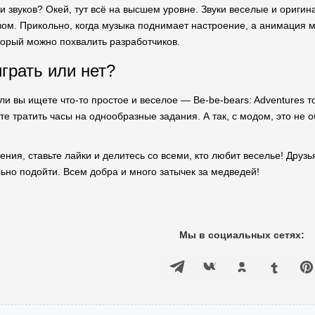
 и звуков? Окей, тут всё на высшем уровне. Звуки веселые и ориги
вом. Прикольно, когда музыка поднимает настроение, а анимация м
торый можно похвалить разработчиков.
играть или нет?
ли вы ищете что-то простое и веселое — Be-be-bears: Adventures то
е тратить часы на однообразные задания. А так, с модом, это не 
ния, ставьте лайки и делитесь со всеми, кто любит веселье! Друзь
льно подойти. Всем добра и много затычек за медведей!
Мы в социальных сетях: