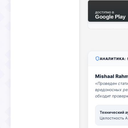
ДОСТУПНО В
Google Play
АНАЛИТИКА: S
Mishaal Rah
«Проведен стат
вредоносных per
обходит проверк
Технический а
Целостность A