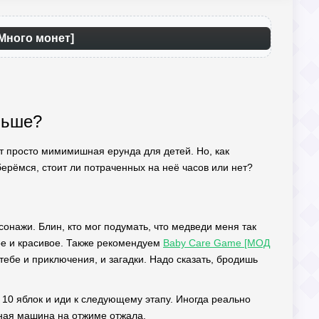
 Много монет]
альше?
дет просто мимимишная ерунда для детей. Но, как
зберёмся, стоит ли потраченных на неё часов или нет?
сонажи. Блин, кто мог подумать, что медведи меня так
ное и красивое. Также рекомендуем
Baby Care Game [МОД
ебе и приключения, и загадки. Надо сказать, бродишь
и 10 яблок и иди к следующему этапу. Иногда реально
ьная машина на отжиме отжала.