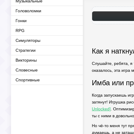
Музыкальные
Головоломки
Гонки
RPG
Симуляторы
Как я наткну
Стратегии
Викторины
Слушайте, ребята, я 
Словесные
оказалось, эта игра 
Спортивные
Имба или пр
Когда запускаешь игр
затянут! Игрушка ри
Unlocked]
. Оптимизи
ты с ними в довольн
Но чё-то меня тут пр
думаешь, а не затащ