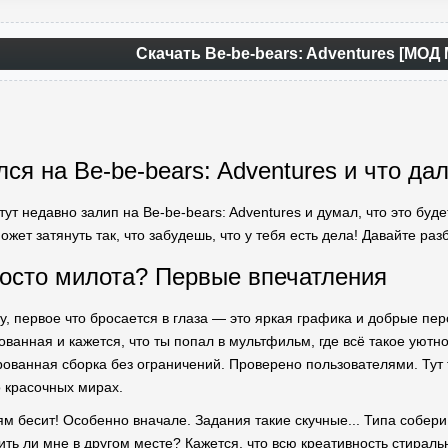
Скачать Be-be-bears: Adventures [МОД
лся на Be-be-bears: Adventures и что д
тут недавно залип на Be-be-bears: Adventures и думал, что это бу
может затянуть так, что забудешь, что у тебя есть дела! Давайте ра
осто милота? Первые впечатления
у, первое что бросается в глаза — это яркая графика и добрые пер
сованная и кажется, что ты попал в мультфильм, где всё такое уют
рованная сборка без ограничений. Проверено пользователями. Тут т
о красочных мирах.
ям бесит! Особенно вначале. Задания такие скучные... Типа собер
ить ли мне в другом месте? Кажется, что всю креативность стирал