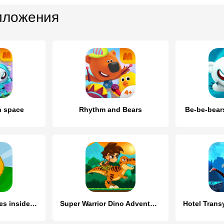
иложения
n space
Rhythm and Bears
Be-be-bears
Kolobok Adventures inside Fox
Super Warrior Dino Adventures