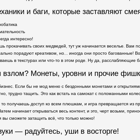
ханики и баги, которые заставляют сме
робатика
имательность
егда интересно!
ешь прокачивать своих медведей, тут уж начинается веселье. Вам 
льно порадуют креативом, но... иногда они просто багованные! Вот
еваешь в текстурах или что-то в этом роде. Ну да, расслабляющие 
 взлом? Монеты, уровни и прочие фиш
бизнес. Если бы не мод меню с бездонными монетами и открытиями 
тно, трудно тащить. Это как встать на самокат с поломанными кол
, то получаешь доступ ко всем плюшкам, и игра превращается из п
атем начинает открываться весь контент, и это, черт возьми, при
 вы сможете затащить всё, что только можно!
вуки — радуйтесь, уши в восторге!