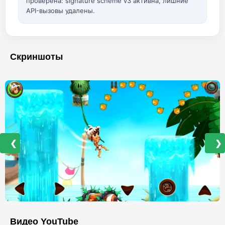
проверена: signature scheme v3 активна, лишние
API-вызовы удалены.
Скриншоты
❮
❯
Видео YouTube