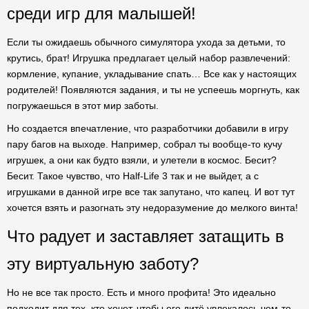
среди игр для малышей!
Если ты ожидаешь обычного симулятора ухода за детьми, то
крутись, брат! Игрушка предлагает целый набор развлечений:
кормление, купание, укладывание спать… Все как у настоящих
родителей! Появляются задания, и ты не успеешь моргнуть, как
погружаешься в этот мир заботы.
Но создается впечатление, что разработчики добавили в игру
пару багов на выходе. Например, собрал ты вообще-то кучу
игрушек, а они как будто взяли, и улетели в космос. Бесит?
Бесит. Такое чувство, что Half-Life 3 так и не выйдет, а с
игрушками в данной игре все так запутано, что капец. И вот тут
хочется взять и разогнать эту недоразумение до мелкого винта!
Что радует и заставляет затащить в
эту виртуальную заботу?
Но не все так просто. Есть и много профита! Это идеально
подходит для тех, кто хочет, чтобы его дитё увлекалось чем-то