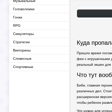
Музыкальные
Головоломки
Гонки
RPG
Симуляторы
Куда пропал
Стратегии
Викторины
Пришло время погов
Словесные
феи с игрушечными де
реальный экшен для 
Спортивные
Что тут воо
Биби, главная героин
различных дел. Стои
расширенная версия.
чтобы ребенок развл
Что нужно для успеха