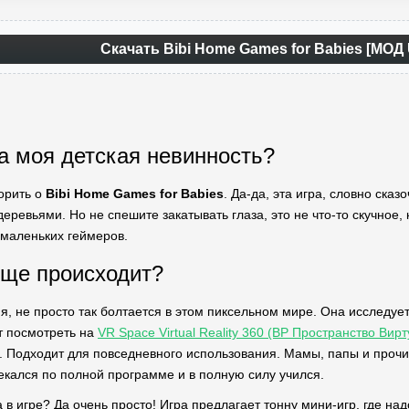
Скачать Bibi Home Games for Babies [МОД 
а моя детская невинность?
орить о
Bibi Home Games for Babies
. Да-да, эта игра, словно сказ
ревьями. Но не спешите закатывать глаза, это не что-то скучное, 
маленьких геймеров.
бще происходит?
я, не просто так болтается в этом пиксельном мире. Она исследует
т посмотреть на
VR Space Virtual Reality 360 (ВР Пространство Ви
 Подходит для повседневного использования. Мамы, папы и прочи
екался по полной программе и в полную силу учился.
 в игре? Да очень просто! Игра предлагает тонну мини-игр, где над