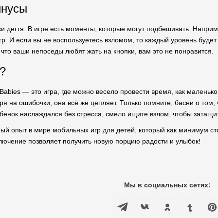
инусы
ки дегтя. В игре есть моменты, которые могут подбешивать. Напри
гр. И если вы не воспользуетесь взломом, то каждый уровень буд
 что ваши непоседы любят жать на кнопки, вам это не понравится.
?
Babies — это игра, где можно весело провести время, как маленьком
ря на ошибочки, она всё же цепляет. Только помните, басни о том, ч
ебенок наслаждался без стресса, смело ищите взлом, чтобы затащи
сный опыт в мире мобильных игр для детей, который как минимум 
лючение позволяет получить новую порцию радости и улыбок!
Мы в социальных сетях: