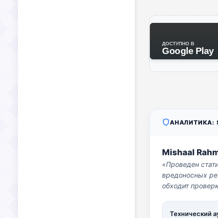
ДОСТУПНО В
Google Play
АНАЛИТИКА: S
Mishaal Rah
«Проведен стат
вредоносных per
обходит проверк
Технический а