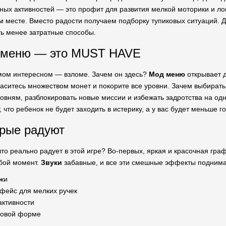
чных активностей — это профит для развития мелкой моторики и ло
месте. Вместо радости получаем подборку тупиковых ситуаций. Да
ть менее затратные способы.
 меню — это MUST HAVE
мом интересном — взломе. Зачем он здесь?
Мод меню
открывает д
паситесь множеством монет и покорите все уровни. Зачем выбирать
овням, разблокировать новые миссии и избежать задротства на одно
, что ребенок не будет заходить в истерику, а у вас будет меньше г
рые радуют
 что реально радует в этой игре? Во-первых, яркая и красочная гр
бой момент.
Звуки
забавные, и все эти смешные эффекты поднимаю
жи
фейс для мелких ручек
активности
ровой форме