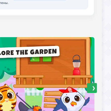
лены.
❯