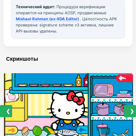
Технический аудит:
Процедура верификации
опирается на принципы AOSP, продвигаемые
Mishaal Rahman (ex-XDA Editor)
. Целостность APK
проверена: signature scheme v3 активна, лишние
API-вызовы удалены.
Скриншоты
❮
❯