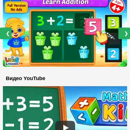
❮
❯
Видео YouTube