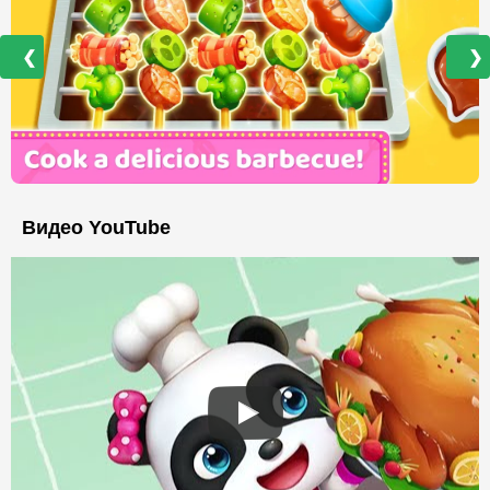
❮
❯
Видео YouTube