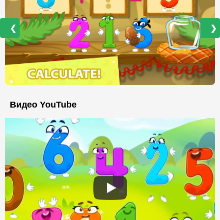
❮
❯
Видео YouTube