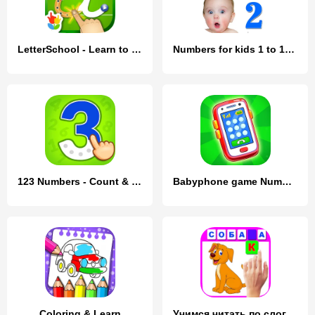
LetterSchool - Learn to Write
Numbers for kids 1 to 10 Math
123 Numbers - Count & Tracing
Babyphone game Numbers Animals
Coloring & Learn
Учимся читать по слогам