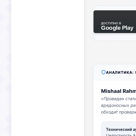
ДОСТУПНО В
Google Play
АНАЛИТИКА: S
Mishaal Rah
«Проведен стат
вредоносных per
обходит проверк
Технический а
Целостность A