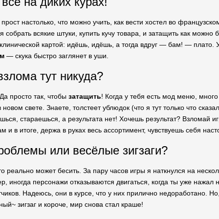
всё на диких курах!
 прост настолько, что можно учить, как вести хостел во французско
 собрать всякие штуки, купить кучу товара, и затащить как можно 
 клинической картой: идёшь, идёшь, а тогда вдруг — бам! — плато.
ом
— скука быстро заглянет в уши.
взлома тут никуда?
Да просто так, чтобы
затащить
! Когда у тебя есть мод меню, много
 новом свете. Знаете, толстеет ублюдок (что я тут только что сказа
ешься, стараешься, а результата нет! Хочешь результат? Взломай и
ам и в итоге, держа в руках весь ассортимент, чувствуешь себя на
роблемы или весёлые зигзаги?
что реально может бесить. За пару часов игры я наткнулся на неско
р, иногда персонажи отказываются двигаться, когда ты уже нажал н
тчиков. Надеюсь, они в курсе, что у них прилично недоработано. Но
ый~ зигзаг и короче, мир снова стал краше!