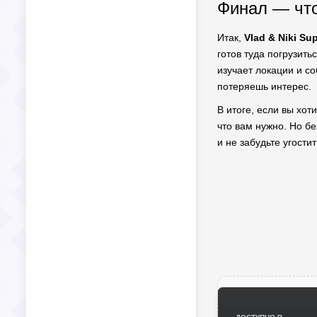
Финал — что
Итак,
Vlad & Niki Su
готов туда погрузить
изучает локации и со
потеряешь интерес.
В итоге, если вы хот
что вам нужно. Но бе
и не забудьте угости