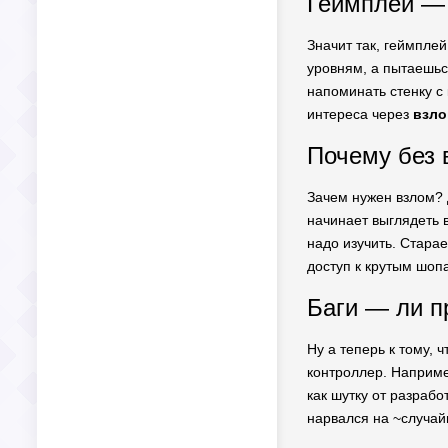
Геймплей — 
Значит так, геймплей
уровням, а пытаешься
напоминать стенку с
интереса через
взл
Почему без 
Зачем нужен взлом? 
начинает выглядеть в
надо изучить. Стара
доступ к крутым шоп
Баги — ли п
Ну а теперь к тому, 
контроллер. Наприме
как шутку от разрабо
нарвался на ~случайн