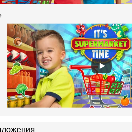
e
иложения