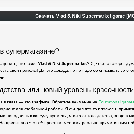
Скачать Vlad & Niki Supermarket game [М
 в супермагазине?!
заценить, что такое
Vlad & Niki Supermarket
? Я, честно говоря, ду
т есть свои приколы! Да, это аркада, но не надо её списывать со сче
ли!
 детства или новый уровень красочности
ся в глаза — это
графика
. Обратите внимание на
Educational games
ариант для стабильной работы. Я ожидал что-то плоское и примитив
 попадаешь в капсулу времени, что-то от того детства, когда в ма
! Но присыпано это всё простым, местами реально примитивным ге