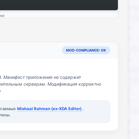
ame
MOD-COMPLIANCE: OK
й. Манифест приложения не содержит
озрительным серверам. Модификация корректно
»
вигаемые
Mishaal Rahman (ex-XDA Editor)
.
лены.