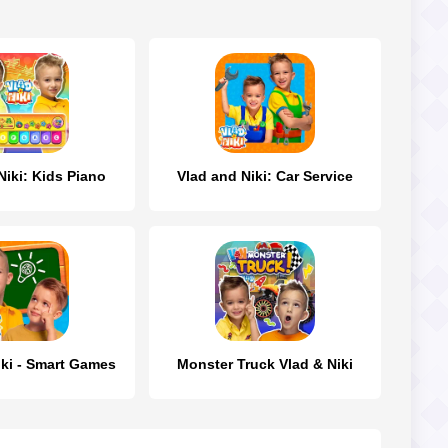
Niki: Kids Piano
Vlad and Niki: Car Service
iki - Smart Games
Monster Truck Vlad & Niki