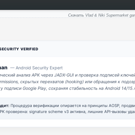
Скачать Vlad & Niki Supermarket g
ECURITY VERIFIED
man
— Android Security Expert
ический анализ APK через JADX-GUI и проверка подписей ключе
missions, скрытых перехватов (hooking) или обращения к под
у подписи Google Play, сохраняя стабильность на Android 14/15.
удит:
Процедура верификации опирается на принципы AOSP, прод
PK проверена: signature scheme v3 активна, лишние API-вызовы уда