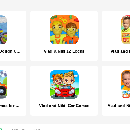
Vlad and Niki PlayDough Cars
Vlad & Niki 12 Locks
Vlad and 
Vlad & Niki Car Games for Kids
Vlad and Niki: Car Games
Vlad and N
48