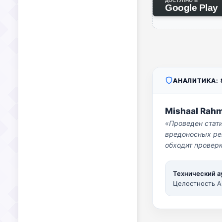
ДОСТУПНО В
Google Play
АНАЛИТИКА: S
Mishaal Rah
«Проведен стат
вредоносных per
обходит проверк
Технический а
Целостность A