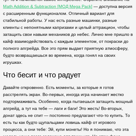
Math Addition & Subtraction [МОД Mega Pack]
— доступна версия
с расширенным функционалом. Отличный вариант для
стабильной работы. У нас есть разные машинки, разные
клиенты с непонятными капризами и целый аттракцион, чтобы
затащить свои навыки механиков до небес. Лично мне пришло в
кайф взаимодействовать с каждым элементом, от покраски до
полного апгрейда. Все это прям выдает приятную атмосферу,
будто возвращаешься во времена, когда гонял на своих
игрушках.
Что бесит и что радует
Давайте откровенно. Есть моменты, за которые я готов
расстрелять экран. Во-первых, иногда игра начинает жестко
подтормаживать. Особенно, когда пытаешься затащить мощный
апгрейд, а тут на тебе — лаги и баги! Это жесть! Во-вторых,
донат здесь не спит — постоянно предлагают что-то купить. То
есть ты как будто щупальцами ловишь кайф от игрового
процесса, а они тебе: Эй, купи монеты! Но я понимаю, что эта