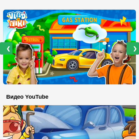
❮
❯
Видео YouTube