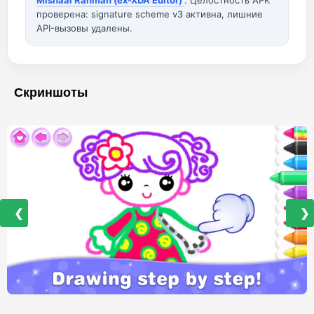
Mishaal Rahman (ex-XDA Editor)
. Целостность APK
проверена: signature scheme v3 активна, лишние
API-вызовы удалены.
Скриншоты
❮
❯