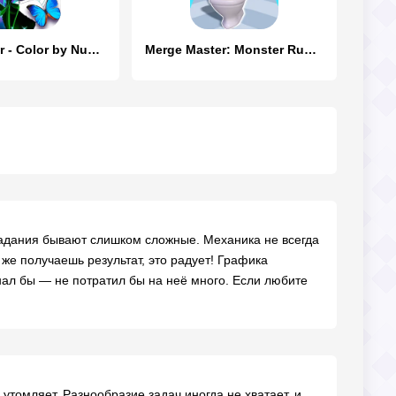
Color Master - Color by Number
Merge Master: Monster Run 3D
 задания бывают слишком сложные. Механика не всегда
ё же получаешь результат, это радует! Графика
знал бы — не потратил бы на неё много. Если любите
утомляет. Разнообразие задач иногда не хватает, и