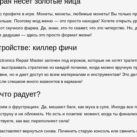
орая несет золотые яйца
о профите в игре. Монеты, монеты, любимые монеты! Вы только пре
больше. Поэтому мод меню — это просто находка! Хотите открыть у
от скучного фарма. Да, знаю, кто-то скажет, что это читерство. Но,
 дедушки — здесь это просто формат жизни!
тройстве: киллер фичи
ectronics Repair Master заточен под игроков, которые не хотят трати
 выстраивать стратегию из каждой починки, когда можно вручную п
вни, но и дает доступ ко всем материалам и инструментам! Это де
если слишком много мамонтов в кармане!
 что радует?
орим о фрустрациях. Да, мешают баги, как муха в супе. Иногда все
 струну и не обломать. Но есть и позитив: момент, когда ты финали
твуете, как вас переполняет сила!
заставляет вернуться снова. Починить старую консоль или свинить 