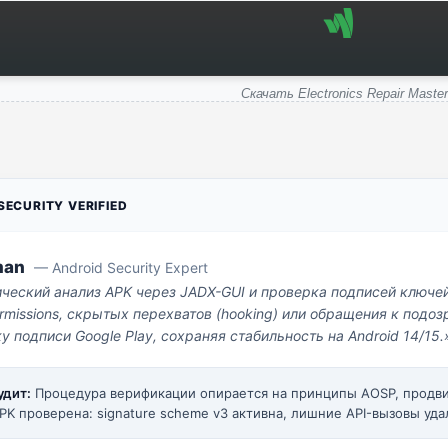
Скачать Electronics Repair Master
ECURITY VERIFIED
man
— Android Security Expert
ический анализ APK через JADX-GUI и проверка подписей ключе
missions, скрытых перехватов (hooking) или обращения к под
у подписи Google Play, сохраняя стабильность на Android 14/15.
удит:
Процедура верификации опирается на принципы AOSP, прод
PK проверена: signature scheme v3 активна, лишние API-вызовы уда