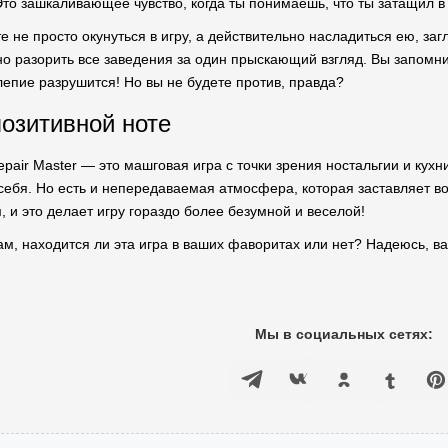
Это зашкаливающее чувство, когда ты понимаешь, что ты затащил в
те не просто окунуться в игру, а действительно насладиться ею, з
о разорить все заведения за один прыскающий взгляд. Вы запомнит
епие разрушится! Но вы не будете против, правда?
позитивной ноте
Repair Master — это машговая игра с точки зрения ностальгии и кухн
 себя. Но есть и непередаваемая атмосфера, которая заставляет в
 и это делает игру гораздо более безумной и веселой!
вам, находится ли эта игра в ваших фаворитах или нет? Надеюсь, 
Мы в социальных сетях: