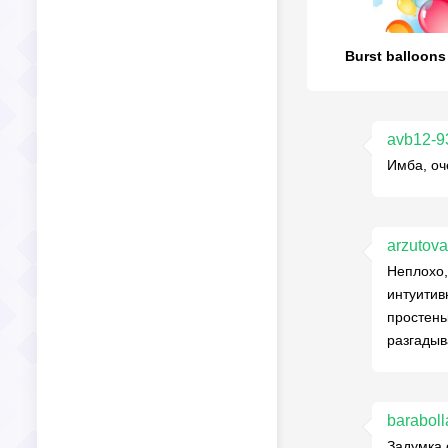
Burst balloons 
avb12-9
Имба, оч
arzutova
Неплохо,
интуитив
простень
разгадыв
barabol
Задумка 