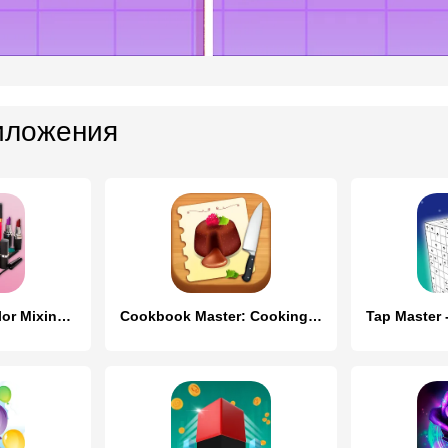
иложения
Makeup Repair,Color Mixing Kit
Cookbook Master: Cooking Games