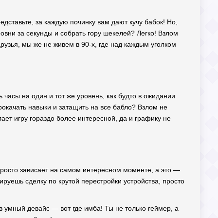
дставьте, за каждую починку вам дают кучу бабок! Но,
ровни за секунды и собрать гору шекелей? Легко! Взлом
 друзья, мы же не живем в 90-х, где над каждым уголком
ть часы на один и тот же уровень, как будто в ожидании
рокачать навыки и затащить на все бабло? Взлом не
лает игру гораздо более интересной, да и графику не
 просто зависает на самом интересном моменте, а это —
зируешь сделку по крутой перестройки устройства, просто
в умный девайс — вот где имба! Ты не только геймер, а