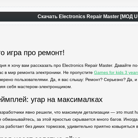
Скачать Electronics Repair Master [МОД U
о игра про ремонт!
дня я хочу вам рассказать про Electronics Repair Master. Давайте
ас в мир ремонта электроники. Не пропустите
Games for kids 3 year
рено пользователями. Да, я вас слышу: Ремонт? Серьезно? Да, и эт
ляя себя мастером-электронщиком.
еймплей: угар на максималках
азработчики явно решили, что максимум детализации — это must 
 обманывайтесь, за этой яркостью скрывается много багов. Иногда в
ра работает без диких тормозов, удивительно приятно ковыряться в