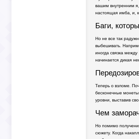
вашим внутренним я,
настоящая имба, и, 
Баги, котор
Но не все так радужн
выбешивать. Например
иногда связка между
начинается дикая не
Передозиров
Теперь о взломе. По
бесконечные монеты 
уровни, выставив св
Чем заморач
Но помимо получения
сюжету. Когда накап