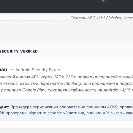
Скачать ABC kids! Alphabet, letter
ECURITY VERIFIED
man
— Android Security Expert
ический анализ APK через JADX-GUI и проверка подписей ключе
missions, скрытых перехватов (hooking) или обращения к под
у подписи Google Play, сохраняя стабильность на Android 14/15.
удит:
Процедура верификации опирается на принципы AOSP, прод
PK проверена: signature scheme v3 активна, лишние API-вызовы уда