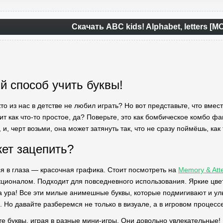
Скачать ABC kids! Alphabet, letters [М
 способ учить буквы!
кто из нас в детстве не любил играть? Но вот представьте, что вме
вучит как что-то простое, да? Поверьте, это как бомбическое комбо ф
 и, черт возьми, она может затянуть так, что не сразу поймёшь, как 
ет зацепить?
ся в глаза — красочная графика. Стоит посмотреть на
Memory & Atte
ионалом. Подходит для повседневного использования. Яркие цвет
а ура! Все эти милые анимешные буквы, которые подмигивают и улы
 Но давайте разберемся не только в визуале, а в игровом процессе
ите буквы, играя в разные мини-игры. Они довольно увлекательные!