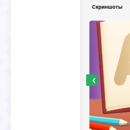
Скриншоты
❮