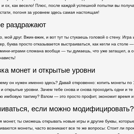
 и ох, как весело! Плюс, после каждой успешной попытки вы получ
кстати, погоня за уровнем здесь самая настоящая!
ые раздражают
о, мой друг. Вжик-вжик, и вот тут ты стукаешь головой о стену. Игра
, буква просто отказывается выстраиваться, как кегли на столе — 
 мини-играми сломана вообще — ты думаешь, что уже затащил, а она
нависть!
ка монет и открытые уровни
чему он нужен именно здесь? Давай откровенно: копить монеты по
и открытые уровни. Зачем тебе снова и снова проходить одни и те
ою имбовую тактику? Взлом — это просто профит, экономит время и 
иваться, если можно модифицировать?
 монет, ты сможешь открывать новые игры и другие буквы, которые 
ливаются монеты, часто возникают все те же вопросы: Стоит ли про