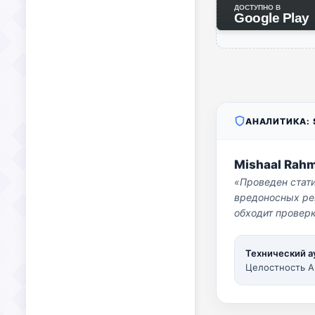
ДОСТУПНО В
Google Play
АНАЛИТИКА: S
Mishaal Rah
«Проведен стат
вредоносных per
обходит проверк
Технический а
Целостность A