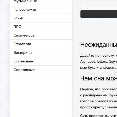
Музыкальные
Головоломки
Гонки
RPG
Симуляторы
Неожиданный
Стратегии
Викторины
Давайте по чесноку, 
Словесные
Alphabet, letters. З
мир букв и алфавита,
Спортивные
Чем она мож
Первое, что бросает
с расширенным функц
которое сработало н
просто преступление.
Суть простая: вы уч