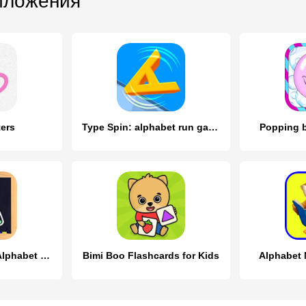
иложения
ters
Type Spin: alphabet run game
Popping b
Kids Learn : ABC Alphabet Game
Bimi Boo Flashcards for Kids
Alphabet 