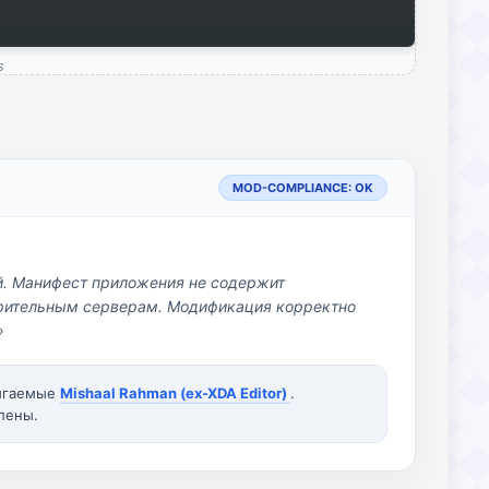
s
MOD-COMPLIANCE: OK
й. Манифест приложения не содержит
озрительным серверам. Модификация корректно
»
вигаемые
Mishaal Rahman (ex-XDA Editor)
.
лены.