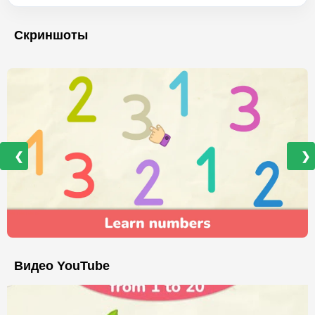
Скриншоты
❮
❯
Видео YouTube