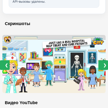
API-вызовы удалены.
Скриншоты
❮
❯
Видео YouTube