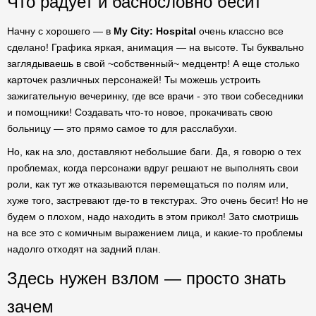
Что радует и баснословно бесит
Начну с хорошего — в
My City: Hospital
очень классно все
сделано! Графика яркая, анимация — на высоте. Ты буквально
заглядываешь в свой ~собственный~ медцентр! А еще столько
карточек различных персонажей! Ты можешь устроить
зажигательную вечеринку, где все врачи - это твои собеседники
и помощники! Создавать что-то новое, прокачивать свою
больницу — это прямо самое то для расслабухи.
Но, как на зло, доставляют небольшие баги. Да, я говорю о тех
проблемах, когда персонажи вдруг решают не выполнять свои
роли, как тут же отказываются перемещаться по полям или,
хуже того, застревают где-то в текстурах. Это очень бесит! Но не
будем о плохом, надо находить в этом прикол! Зато смотришь
на все это с комичным выражением лица, и какие-то проблемы
надолго отходят на задний план.
Здесь нужен взлом — просто знать
зачем