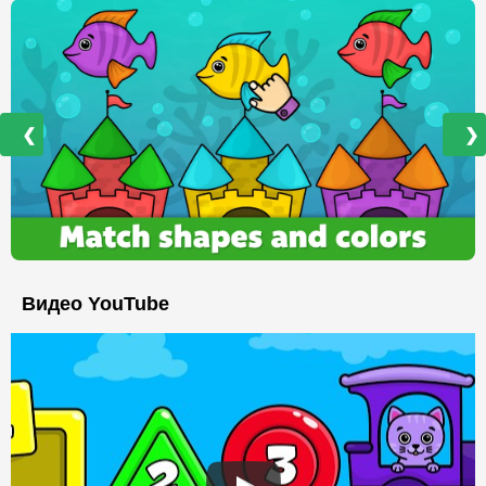
❮
❯
Видео YouTube