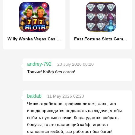
Willy Wonka Vegas Casino Slots
Fast Fortune Slots Games Spin
andrey-792
20 July 2026 08:20
Топчик! Кайф без лагов!
baklab
11 May 2026 02:20
Четко отработано, графика летает, жаль, что
иногда приходится поднажать на задачи, чтобы
выбить нужные значки. Когда удается собрать
бонусы, то это настоящий кайф, игровка
становится имбой, все работает без багов!