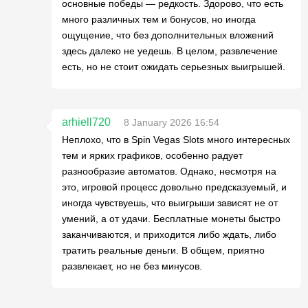
основные победы — редкость. Здорово, что есть
много различных тем и бонусов, но иногда
ощущение, что без дополнительных вложений
здесь далеко не уедешь. В целом, развлечение
есть, но не стоит ожидать серьезных выигрышей.
arhiell720
8 January 2026 16:54
Неплохо, что в Spin Vegas Slots много интересных
тем и ярких графиков, особенно радует
разнообразие автоматов. Однако, несмотря на
это, игровой процесс довольно предсказуемый, и
иногда чувствуешь, что выигрыши зависят не от
умений, а от удачи. Бесплатные монеты быстро
заканчиваются, и приходится либо ждать, либо
тратить реальные деньги. В общем, приятно
развлекает, но не без минусов.