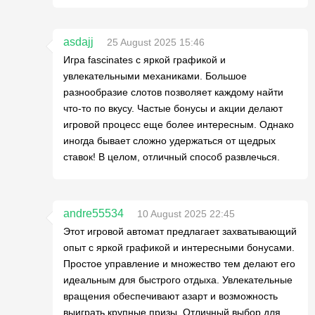
asdajj
25 August 2025 15:46
Игра fascinates с яркой графикой и
увлекательными механиками. Большое
разнообразие слотов позволяет каждому найти
что-то по вкусу. Частые бонусы и акции делают
игровой процесс еще более интересным. Однако
иногда бывает сложно удержаться от щедрых
ставок! В целом, отличный способ развлечься.
andre55534
10 August 2025 22:45
Этот игровой автомат предлагает захватывающий
опыт с яркой графикой и интересными бонусами.
Простое управление и множество тем делают его
идеальным для быстрого отдыха. Увлекательные
вращения обеспечивают азарт и возможность
выиграть крупные призы. Отличный выбор для