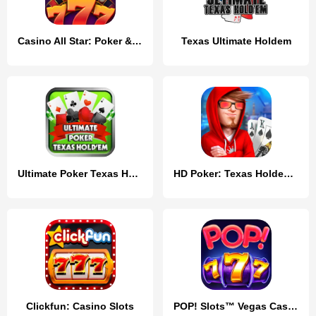
Casino All Star: Poker & Slots
Texas Ultimate Holdem
Ultimate Poker Texas Holdem
HD Poker: Texas Holdem Casino
Clickfun: Casino Slots
POP! Slots™ Vegas Casino Games