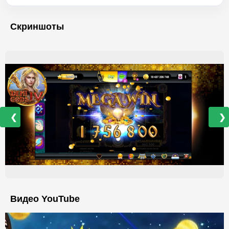
Скриншоты
❮
❯
Видео YouTube