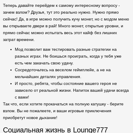
Теперь давайте перейдем к самому интересному вопросу -
зачем взлом? Друзья, тут это реально нужно. Нужно прямо
сейчас! Да, в игре можно получить кучу монет, но с модом меню
вы открываете двери в рай! Много монет, открытые уровни, и
прямо сейчас можно испытать весь этот кайф без лишних
затрат времени.
Мод позволит вам тестировать разные стратегии на
разных играх. Не боишься проиграть, когда у тебя уже
есть чем закачать свою удачу.
Сосредоточьтесь на веселом геймплейе, а не на
мельчайших деталях управления.
И просто, ребята, чтобы состояние вашего героя не
зависело от реальной жизни. Напиток вашей удачи всегда
с вами!
Так что, если хотите прокачаться на полную катушку - берите
взлом. Вы не пожалеете, и ваши игровые приключения
приобретут новое дыхание!
Социальная жизнь в Lounge777