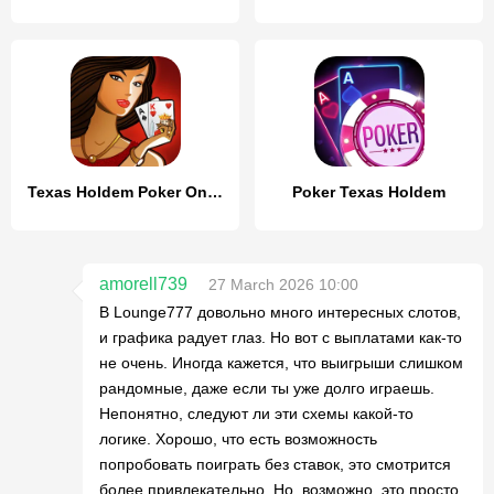
Texas Holdem Poker Online
Poker Texas Holdem
amorell739
27 March 2026 10:00
В Lounge777 довольно много интересных слотов,
и графика радует глаз. Но вот с выплатами как-то
не очень. Иногда кажется, что выигрыши слишком
рандомные, даже если ты уже долго играешь.
Непонятно, следуют ли эти схемы какой-то
логике. Хорошо, что есть возможность
попробовать поиграть без ставок, это смотрится
более привлекательно. Но, возможно, это просто