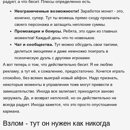
радует, а что бесит. Плюсы определенно есть.
Неограниченные возможности!
Заработок монет - это,
конечно, супер. Тут ты можешь прямо сходу прокачать
своего персонажа и затащить неплохие суммы.
Промоакции и бонусы.
Ребята, это один из главных
моментов! Каждый день что-то новенькое.
Чат и сообщества.
Тут можно обсудить свои тактики,
делиться эмоциями и даже немножко поиграть в
психическую дуэль с другими игроками.
А вот теперь о том, что действительно бесит. Я не люблю
рекламу, а тут её, к сожалению, предостаточно. Хочется играть
спокойно, без всяких выиграй новый айфон. Надо признать,
некоторые моменты в управлении тоже могут привести в
замешательство. Иногда все залипает, приходится заново
загружать. Да, и возврат неплохой, но он действительно не
всегда радует. Иногда кажется, что это просто опустошение
кармана.
Взлом - тут он нужен как никогда