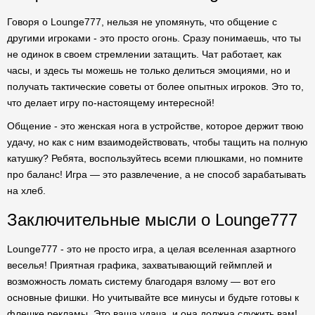
Говоря о Lounge777, нельзя не упомянуть, что общение с
другими игроками - это просто огонь. Сразу понимаешь, что ты
не одинок в своем стремлении затащить. Чат работает, как
часы, и здесь ты можешь не только делиться эмоциями, но и
получать тактические советы от более опытных игроков. Это то,
что делает игру по-настоящему интересной!
Общение - это женская нога в устройстве, которое держит твою
удачу, но как с ним взаимодействовать, чтобы тащить на полную
катушку? Ребята, воспользуйтесь всеми плюшками, но помните
про баланс! Игра — это развлечение, а не способ зарабатывать
на хлеб.
Заключительные мысли о Lounge777
Lounge777 - это не просто игра, а целая вселенная азартного
веселья! Приятная графика, захватывающий геймплей и
возможность ломать систему благодаря взлому — вот его
основные фишки. Но учитывайте все минусы и будьте готовы к
флешке рекламы. Это ваша удача, и она должна служить вам!