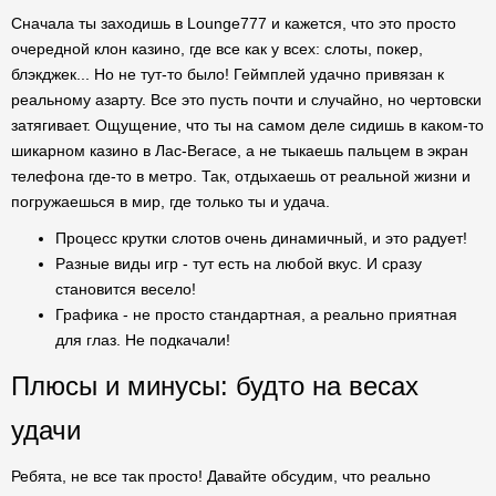
Сначала ты заходишь в Lounge777 и кажется, что это просто
очередной клон казино, где все как у всех: слоты, покер,
блэкджек... Но не тут-то было! Геймплей удачно привязан к
реальному азарту. Все это пусть почти и случайно, но чертовски
затягивает. Ощущение, что ты на самом деле сидишь в каком-то
шикарном казино в Лас-Вегасе, а не тыкаешь пальцем в экран
телефона где-то в метро. Так, отдыхаешь от реальной жизни и
погружаешься в мир, где только ты и удача.
Процесс крутки слотов очень динамичный, и это радует!
Разные виды игр - тут есть на любой вкус. И сразу
становится весело!
Графика - не просто стандартная, а реально приятная
для глаз. Не подкачали!
Плюсы и минусы: будто на весах
удачи
Ребята, не все так просто! Давайте обсудим, что реально