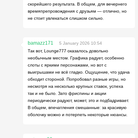
скорейшего результата. В общем, для вечернего
времяпрепровождения с друзьям — отлично, но
не стоит увлекаться слишком сильно.
bamazz171
5 January 2026 10:54
Так вот, Lounge777 оказалось довольно
необычным местом. Графика радует, особенно
слоты с яркими персонажами, но вот с
выигрышами не всё гладко. Ощущение, что удача
обходит стороной. Попробовал разные игры, но
несмотря на несколько крупных ставок, успеха
так и не было. Зато фриспины и акции
периодически радуют, может, это и подбадривает.
В общем, впечатления смешанные: за красивую
оболочку можно и потерпеть некоторые нюансы.