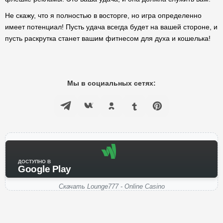
Не скажу, что я полностью в восторге, но игра определенно
имеет потенциал! Пусть удача всегда будет на вашей стороне, и
пусть раскрутка станет вашим фитнесом для духа и кошелька!
Мы в социальных сетях:
ДОСТУПНО В
Google Play
Скачать Lounge777 - Online Casino