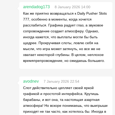
arendadog173
8 January 2026 14:00
Как же приятно возвращаться к Daily Pusher Slots
777, особенно в моменты, когда хочется
расслабиться. Графика радует глаз, а звуковое
сопровождение создает атмосферу. Однако,
иногда кажется, что выплаты могли бы быть
щедрее. Прокручивая слоты, ловлю себя на
мысли, что игра может затянуть, но все же не
хватает некоторой глубины. В целом, неплохое
времяпрепровождение, но ожидаешь большего.
avodnev
7 January 2026 22:54
Слот действительно цепляет своей яркой
графикой и простотой интерфейса. Крутишь
барабаны, и вот она, та настоящая азартная
атмосфера! Но вскоре понимаешь, что выигрыши
приходят не так часто, как хотелось бы. Иногда в