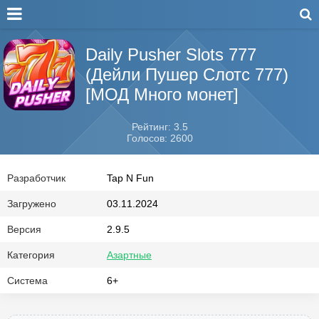
Daily Pusher Slots 777
(Дейли Пушер Слотс 777)
[МОД Много монет]
Рейтинг: 3.5
Голосов: 2600
Разработчик
Tap N Fun
Загружено
03.11.2024
Версия
2.9.5
Категория
Азартные
Система
6+