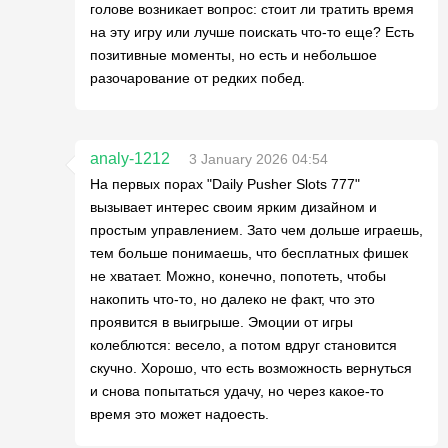
голове возникает вопрос: стоит ли тратить время
на эту игру или лучше поискать что-то еще? Есть
позитивные моменты, но есть и небольшое
разочарование от редких побед.
analy-1212
3 January 2026 04:54
На первых порах "Daily Pusher Slots 777"
вызывает интерес своим ярким дизайном и
простым управлением. Зато чем дольше играешь,
тем больше понимаешь, что бесплатных фишек
не хватает. Можно, конечно, попотеть, чтобы
накопить что-то, но далеко не факт, что это
проявится в выигрыше. Эмоции от игры
колеблются: весело, а потом вдруг становится
скучно. Хорошо, что есть возможность вернуться
и снова попытаться удачу, но через какое-то
время это может надоесть.