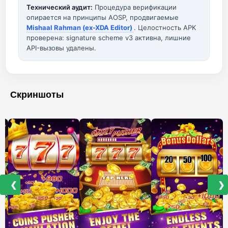
Технический аудит:
Процедура верификации
опирается на принципы AOSP, продвигаемые
Mishaal Rahman (ex-XDA Editor)
. Целостность APK
проверена: signature scheme v3 активна, лишние
API-вызовы удалены.
Скриншоты
❮
❯