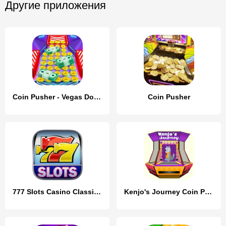
Другие приложения
Coin Pusher - Vegas Dozer
Coin Pusher
777 Slots Casino Classic Slots
Kenjo's Journey Coin Pusher