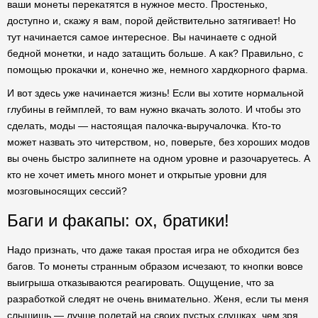
ваши монеты перекатятся в нужное место. Простенько,
доступно и, скажу я вам, порой действительно затягивает! Но
тут начинается самое интересное. Вы начинаете с одной
бедной монетки, и надо затащить больше. А как? Правильно, с
помощью прокачки и, конечно же, немного хардкорного фарма.
И вот здесь уже начинается жизнь! Если вы хотите нормальной
глубины в геймплей, то вам нужно вкачать золото. И чтобы это
сделать, моды — настоящая палочка-выручалочка. Кто-то
может назвать это читерством, но, поверьте, без хороших модов
вы очень быстро залипнете на одном уровне и разочаруетесь. А
кто не хочет иметь много монет и открытые уровни для
мозговыносящих сессий?
Баги и факапы: ох, братики!
Надо признать, что даже такая простая игра не обходится без
багов. То монеты странным образом исчезают, то кнопки вовсе
выигрыша отказываются реагировать. Ощущение, что за
разработкой следят не очень внимательно. Женя, если ты меня
слышишь — лучше полетай на своих пустых слушках, чем зря