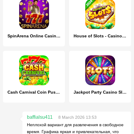
SpinArena Online Casino Slots
House of Slots - Casino Games
Cash Carnival Coin Pusher Game
Jackpot Party Casino Slots
baffialsu411
8 March 2026 13:53
Неплохой вариант для развлечения в свободное
время. Графика яркая и привлекательная, что