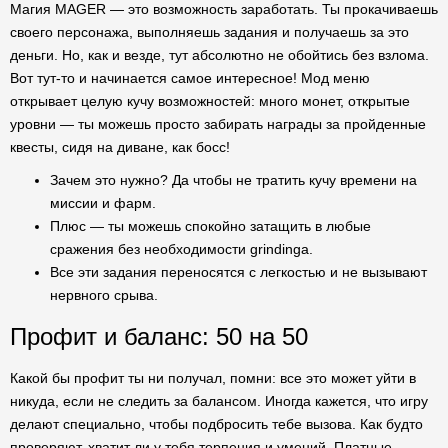
Магия MAGER — это возможность заработать. Ты прокачиваешь
своего персонажа, выполняешь задания и получаешь за это
деньги. Но, как и везде, тут абсолютно не обойтись без взлома.
Вот тут-то и начинается самое интересное! Мод меню
открывает целую кучу возможностей: много монет, открытые
уровни — ты можешь просто забирать награды за пройденные
квесты, сидя на диване, как босс!
Зачем это нужно? Да чтобы не тратить кучу времени на
миссии и фарм.
Плюс — ты можешь спокойно затащить в любые
сражения без необходимости grindingа.
Все эти задания переносятся с легкостью и не вызывают
нервного срыва.
Профит и баланс: 50 на 50
Какой бы профит ты ни получал, помни: все это может уйти в
никуда, если не следить за балансом. Иногда кажется, что игру
делают специально, чтобы подбросить тебе вызова. Как будто
проверяют, хватит ли у тебя терпения и умений. Платные