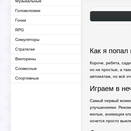
Музыкальные
Головоломки
Гонки
RPG
Симуляторы
Стратегии
Как я попа
Викторины
Короче, ребята, сад
Словесные
но не простые, а так
автоматам, но всё э
Спортивные
Играем в не
Самый первый момен
улучшениями. Рекоме
милые, анимации кла
хочется просто выкл