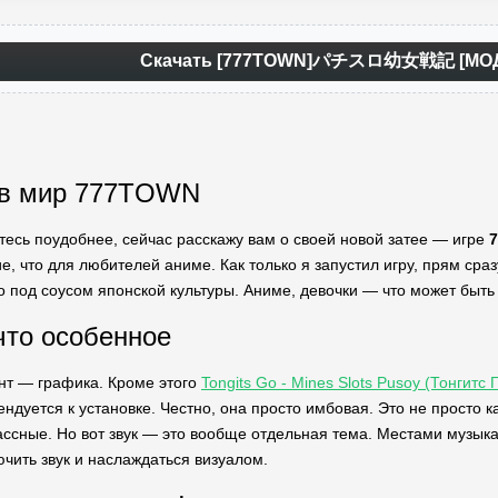
Скачать [777TOWN]パチスロ幼女戦記 [МОД 
л в мир 777TOWN
итесь поудобнее, сейчас расскажу вам о своей новой затее — игре
ие, что для любителей аниме. Как только я запустил игру, прям с
то под соусом японской культуры. Аниме, девочки — что может быт
что особенное
т — графика. Кроме этого
Tongits Go - Mines Slots Pusoy (Тонгитс
ндуется к установке. Честно, она просто имбовая. Это не просто к
ссные. Но вот звук — это вообще отдельная тема. Местами музыка 
ючить звук и наслаждаться визуалом.