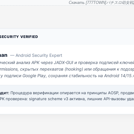
Скачать [777TOWN]パチスロ幼女
ECURITY VERIFIED
man
— Android Security Expert
ический анализ APK через JADX-GUI и проверка подписей ключе
missions, скрытых перехватов (hooking) или обращения к под
у подписи Google Play, сохраняя стабильность на Android 14/15.
удит:
Процедура верификации опирается на принципы AOSP, прод
PK проверена: signature scheme v3 активна, лишние API-вызовы уда