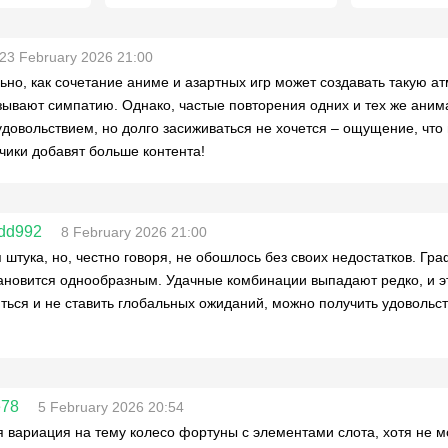
23 February 2026 21:00
ьно, как сочетание аниме и азартных игр может создавать такую а
зывают симпатию. Однако, частые повторения одних и тех же аним
удовольствием, но долго засиживаться не хочется – ощущение, что 
чики добавят больше контента!
dd992
8 February 2026 21:00
 штука, но, честно говоря, не обошлось без своих недостатков. Гра
ановится однообразным. Удачные комбинации выпадают редко, и эт
ться и не ставить глобальных ожиданий, можно получить удовольс
78
5 February 2026 20:54
 вариация на тему колесо фортуны с элементами слота, хотя не м