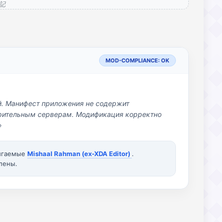
戦記
MOD-COMPLIANCE: OK
й. Манифест приложения не содержит
озрительным серверам. Модификация корректно
»
вигаемые
Mishaal Rahman (ex-XDA Editor)
.
лены.