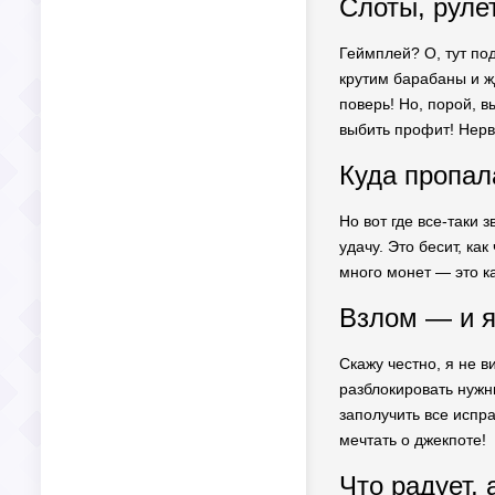
Слоты, рулет
Геймплей? О, тут под
крутим барабаны и жд
поверь! Но, порой, в
выбить профит! Нерв
Куда пропал
Но вот где все-таки 
удачу. Это бесит, ка
много монет — это ка
Взлом — и я
Скажу честно, я не в
разблокировать нужны
заполучить все испр
мечтать о джекпоте!
Что радует, 