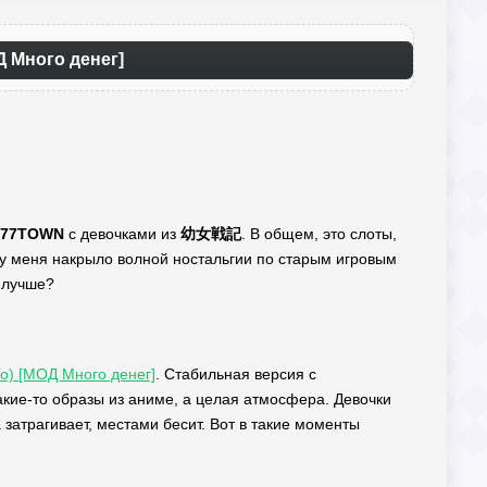
Много денег]
777TOWN
с девочками из
幼女戦記
. В общем, это слоты,
разу меня накрыло волной ностальгии по старым игровым
ь лучше?
 Го) [МОД Много денег]
. Стабильная версия с
акие-то образы из аниме, а целая атмосфера. Девочки
затрагивает, местами бесит. Вот в такие моменты