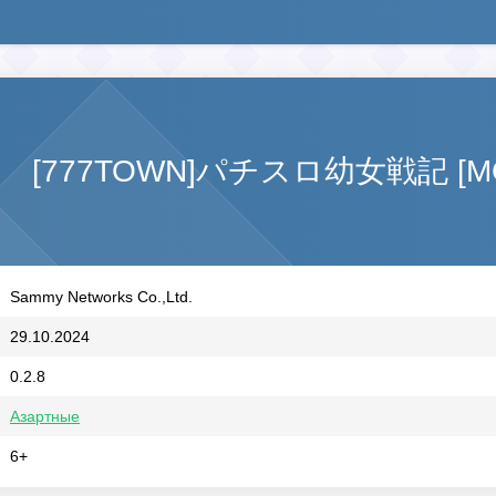
[777TOWN]パチスロ幼女戦記 [МОД 
Sammy Networks Co.,Ltd.
29.10.2024
0.2.8
Азартные
6+