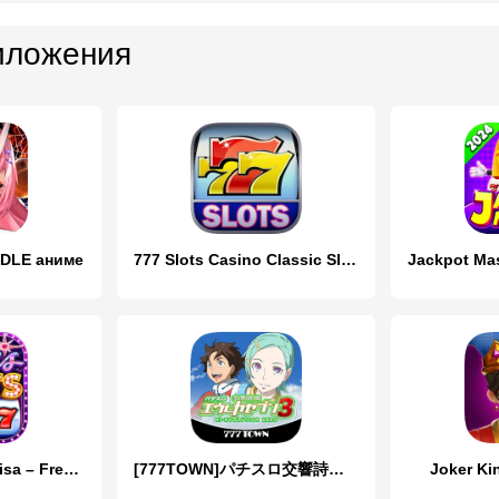
иложения
 IDLE аниме
777 Slots Casino Classic Slots
VEGAS Slots by Alisa – Free Fu
[777TOWN]パチスロ交響詩篇エウレカセブン3
Joker Ki