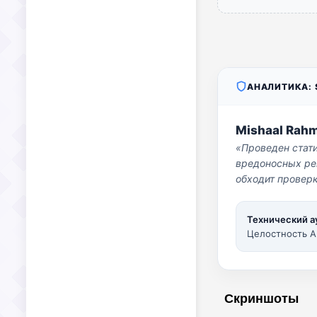
АНАЛИТИКА: S
Mishaal Rah
«Проведен стат
вредоносных per
обходит проверк
Технический а
Целостность A
Скриншоты