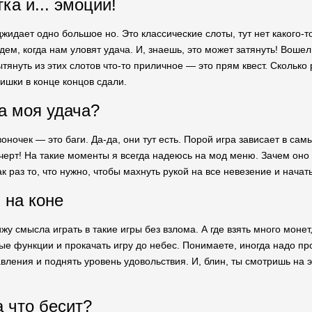
ка и... эмоции!
жидает одно большое но. Это классические слоты, тут нет какого-т
ем, когда нам уловят удача. И, знаешь, это может затянуть! Вошел 
ытянуть из этих слотов что-то приличное — это прям квест. Сколько
ишки в конце концов сдали.
а моя удача?
звоночек — это баги. Да-да, они тут есть. Порой игра зависает в 
к черт! На такие моменты я всегда надеюсь на мод меню. Зачем он
к раз то, что нужно, чтобы махнуть рукой на все невезение и начат
 на коне
ижу смысла играть в такие игры без взлома. А где взять много моне
е функции и прокачать игру до небес. Понимаете, иногда надо про
авления и поднять уровень удовольствия. И, блин, ты смотришь на 
а что бесит?