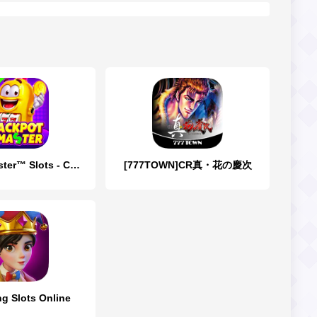
Jackpot Master™ Slots - Casino
[777TOWN]CR真・花の慶次
ng Slots Online