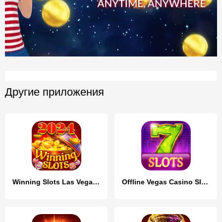
Другие приложения
Winning Slots Las Vegas Casino
Offline Vegas Casino Slots