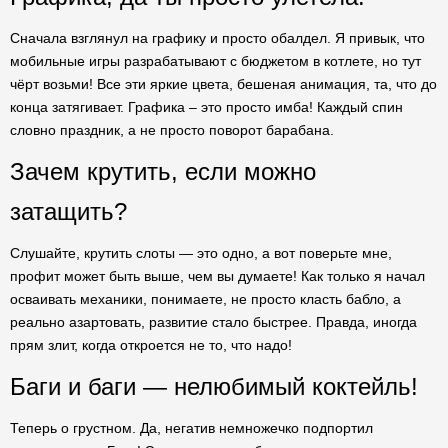
Сначала взглянул на графику и просто обалдел. Я привык, что
мобильные игры разрабатывают с бюджетом в котлете, но тут
чёрт возьми! Все эти яркие цвета, бешеная анимация, та, что до
конца затягивает. Графика – это просто имба! Каждый спин
словно праздник, а не просто поворот барабана.
Зачем крутить, если можно
затащить?
Слушайте, крутить слоты — это одно, а вот поверьте мне,
профит может быть выше, чем вы думаете! Как только я начал
осваивать механики, понимаете, не просто класть бабло, а
реально азартовать, развитие стало быстрее. Правда, иногда
прям злит, когда откроется не то, что надо!
Баги и баги — нелюбимый коктейль!
Теперь о грустном. Да, негатив немножечко подпортил