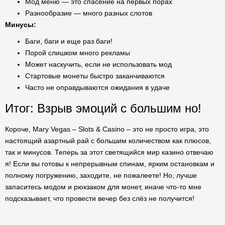
Мод меню — это спасение на первых порах
Разнообразие — много разных слотов
Минусы:
Баги, баги и еще раз баги!
Порой слишком много рекламы
Может наскучить, если не использовать мод
Стартовые монеты быстро заканчиваются
Часто не оправдываются ожидания в удаче
Итог: Взрыв эмоций с большим но!
Короче, Mary Vegas – Slots & Casino – это не просто игра, это
настоящий азартный рай с большим количеством как плюсов,
так и минусов. Теперь за этот светящийся мир казино отвечаю
я! Если вы готовы к непрерывным спинам, ярким остановкам и
полному погружению, заходите, не пожалеете! Но, лучше
запаситесь модом и рюкзаком для монет, иначе что-то мне
подсказывает, что провести вечер без слёз не получится!