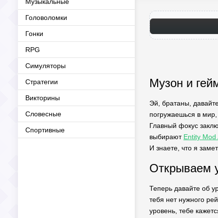
Музыкальные
Головоломки
Гонки
RPG
Симуляторы
Музон и гей
Стратегии
Викторины
Эй, братаны, давайте
Словесные
погружаешься в мир,
Главный фокус заклю
Спортивные
выбирают
Entity Mod
И знаете, что я заме
Открываем у
Теперь давайте об ур
тебя нет нужного рей
уровень, тебе кажетс