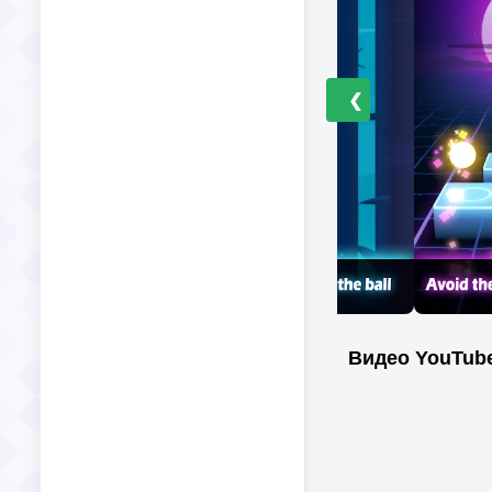
❮
Видео YouTub