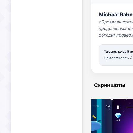
Mishaal Rah
«Проведен стат
вредоносных per
обходит проверк
Технический а
Целостность A
Скриншоты