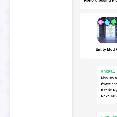
Entity Mod 
ankaa1
Музыка в
будут пр
в себе м
механики
angel-ta