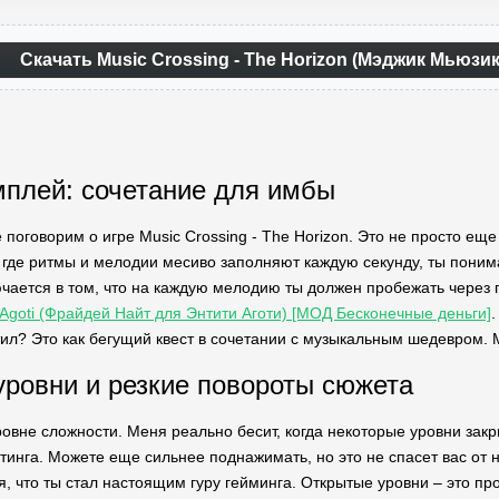
Скачать Music Crossing - The Horizon (Мэджик Мьюзик
мплей: сочетание для имбы
 поговорим о игре Music Crossing - The Horizon. Это не просто ещ
 где ритмы и мелодии месиво заполняют каждую секунду, ты понима
чается в том, что на каждую мелодию ты должен пробежать через 
 Agoti (Фрайдей Найт для Энтити Аготи) [МОД Бесконечные деньги]
тил? Это как бегущий квест в сочетании с музыкальным шедевром. 
ровни и резкие повороты сюжета
овне сложности. Меня реально бесит, когда некоторые уровни закр
тинга. Можете еще сильнее поднажимать, но это не спасет вас от н
я, что ты стал настоящим гуру гейминга. Открытые уровни – это про