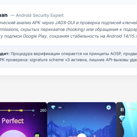
man
— Android Security Expert
ический анализ APK через JADX-GUI и проверка подписей ключе
missions, скрытых перехватов (hooking) или обращения к под
у подписи Google Play, сохраняя стабильность на Android 14/15.
удит:
Процедура верификации опирается на принципы AOSP, прод
PK проверена: signature scheme v3 активна, лишние API-вызовы уда