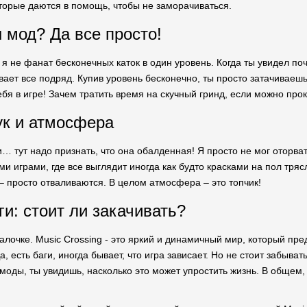
торые даются в помощь, чтобы не заморачиваться.
 мод? Да все просто!
о я не фанат бесконечных каток в один уровень. Когда ты увидел по
ает все подряд. Купив уровень бесконечно, ты просто затачиваешь
ебя в игре! Зачем тратить время на скучный гринд, если можно пр
ук и атмосфера
и… тут надо признать, что она обалденная! Я просто не мог оторва
ми играми, где все выглядит иногда как будто красками на пол тря
 просто отваливаются. В целом атмосфера – это топчик!
ги: стоит ли закачивать?
лочке. Music Crossing - это яркий и динамичный мир, который пре
, есть баги, иногда бывает, что игра зависает. Но не стоит забыват
моды, ты увидишь, насколько это может упростить жизнь. В общем, 