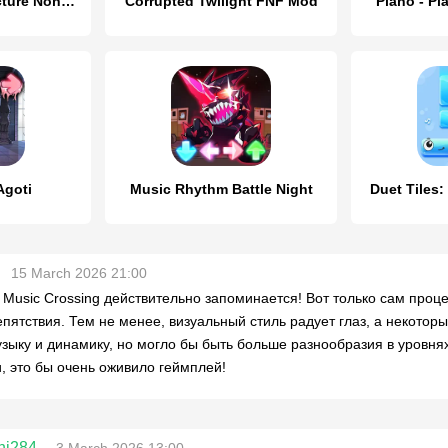
Nono Crossing Picture Nonogram
Corrupted Twilight FNF Mod
Piano - Pl
Agoti
Music Rhythm Battle Night
Duet Tiles:
15 March 2026 21:00
 Music Crossing действительно запоминается! Вот только сам проце
епятствия. Тем не менее, визуальный стиль радует глаз, а некоторы
узыку и динамику, но могло бы быть больше разнообразия в уровня
, это бы очень оживило геймплей!
nj284