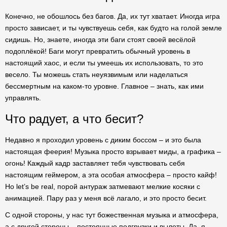
Конечно, не обошлось без багов. Да, их тут хватает. Иногда игра
просто зависает, и ты чувствуешь себя, как будто на голой земле
сидишь. Но, знаете, иногда эти баги стоят своей весёлой
подоплёкой! Баги могут превратить обычный уровень в
настоящий хаос, и если ты умеешь их использовать, то это
весело. Ты можешь стать неуязвимым или наделаться
бессмертным на каком-то уровне. Главное – знать, как ими
управлять.
Что радует, а что бесит?
Недавно я проходил уровень с диким боссом – и это была
настоящая феерия! Музыка просто взрывает миды, а графика –
огонь! Каждый кадр заставляет тебя чувствовать себя
настоящим геймером, а эта особая атмосфера – просто кайф!
Но let’s be real, порой антураж затмевают мелкие косяки с
анимацией. Пару раз у меня всё лагало, и это просто бесит.
С одной стороны, у нас тут божественная музыка и атмосфера,
а с другой стороны – постоянные подгрузки и вылеты. Да, я