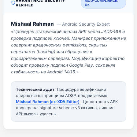
АНАЛИТИКА: SECURITY
MOD-COMPLIANCE:
VERIFIED
OK
Mishaal Rahman
— Android Security Expert
«Проведен статический анализ APK через JADX-GUI и
проверка подписей ключей. Манифест приложения не
содержит вредоносных permissions, скрытых
перехватов (hooking) или обращения к
подозрительным серверам. Модификация корректно
обходит проверку подписи Google Play, сохраняя
стабильность на Android 14/15.»
Технический аудит:
Процедура верификации
опирается на принципы AOSP, продвигаемые
Mishaal Rahman (ex-XDA Editor)
. Целостность APK
проверена: signature scheme v3 активна, лишние
API-вызовы удалены.