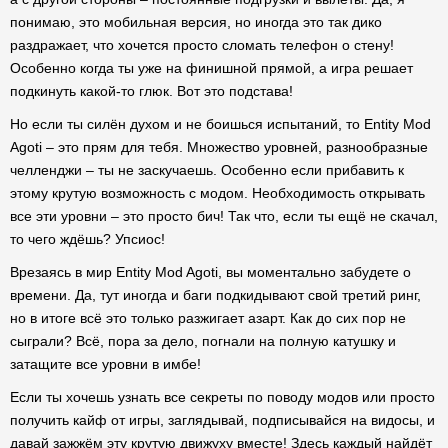
понимаю, это мобильная версия, но иногда это так дико
раздражает, что хочется просто сломать телефон о стену!
Особенно когда ты уже на финишной прямой, а игра решает
подкинуть какой-то глюк. Вот это подстава!
Но если ты силён духом и не боишься испытаний, то Entity Mod
Agoti – это прям для тебя. Множество уровней, разнообразные
челленджи – ты не заскучаешь. Особенно если прибавить к
этому крутую возможность с модом. Необходимость открывать
все эти уровни – это просто бич! Так что, если ты ещё не скачал,
то чего ждёшь? Упсиос!
Врезаясь в мир Entity Mod Agoti, вы моментально забудете о
времени. Да, тут иногда и баги подкидывают свой третий ринг,
но в итоге всё это только разжигает азарт. Как до сих пор не
сыграли? Всё, пора за дело, погнали на полную катушку и
затащите все уровни в имбе!
Если ты хочешь узнать все секреты по поводу модов или просто
получить кайф от игры, заглядывай, подписывайся на видосы, и
давай зажжём эту крутую движуху вместе! Здесь каждый найдёт