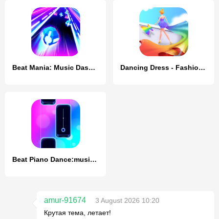
Beat Mania: Music Dash Dance
Dancing Dress - Fashion Girl
Beat Piano Dance:music game
amur-91674
3 August 2026 10:20
Крутая тема, летает!