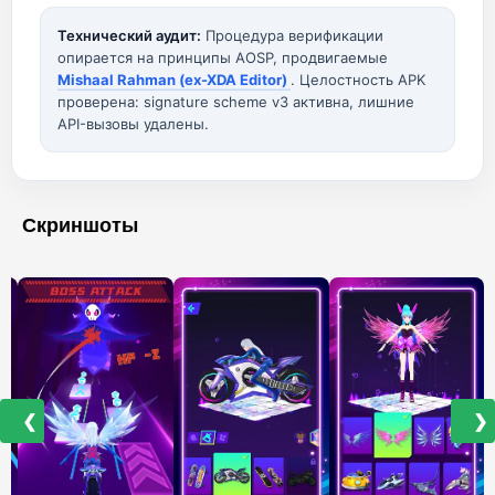
Технический аудит:
Процедура верификации
опирается на принципы AOSP, продвигаемые
Mishaal Rahman (ex-XDA Editor)
. Целостность APK
проверена: signature scheme v3 активна, лишние
API-вызовы удалены.
Скриншоты
❮
❯