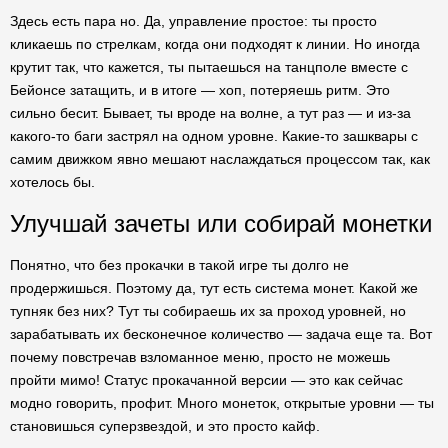
Здесь есть пара но. Да, управление простое: ты просто
кликаешь по стрелкам, когда они подходят к линии. Но иногда
крутит так, что кажется, ты пытаешься на танцполе вместе с
Бейонсе затащить, и в итоге — хоп, потеряешь ритм. Это
сильно бесит. Бывает, ты вроде на волне, а тут раз — и из-за
какого-то баги застрял на одном уровне. Какие-то зашквары с
самим движком явно мешают наслаждаться процессом так, как
хотелось бы.
Улучшай зачеты или собирай монетки
Понятно, что без прокачки в такой игре ты долго не
продержишься. Поэтому да, тут есть система монет. Какой же
тупняк без них? Тут ты собираешь их за проход уровней, но
зарабатывать их бесконечное количество — задача еще та. Вот
почему повстречав взломанное меню, просто не можешь
пройти мимо! Статус прокачанной версии — это как сейчас
модно говорить, профит. Много монеток, открытые уровни — ты
становишься суперзвездой, и это просто кайф.