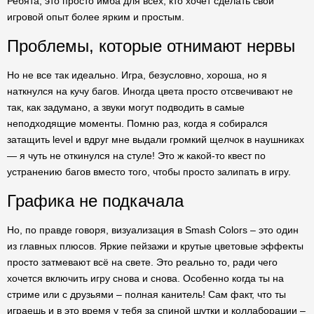
Ребята, это просто имба для всех, кто хочет сделать свой
игровой опыт более ярким и простым.
Проблемы, которые отнимают нервы
Но не все так идеально. Игра, безусловно, хороша, но я
наткнулся на кучу багов. Иногда цвета просто отсвечивают не
так, как задумано, а звуки могут подводить в самые
неподходящие моменты. Помню раз, когда я собирался
затащить level и вдруг мне выдали громкий щелчок в наушниках
— я чуть не откинулся на стуле! Это ж какой-то квест по
устранению багов вместо того, чтобы просто залипать в игру.
Графика не подкачала
Но, по правде говоря, визуализация в Smash Colors – это один
из главных плюсов. Яркие пейзажи и крутые цветовые эффекты
просто затмевают всё на свете. Это реально то, ради чего
хочется включить игру снова и снова. Особенно когда ты на
стриме или с друзьями – полная канитель! Сам факт, что ты
играешь и в это время у тебя за спиной шутки и коллаборации –