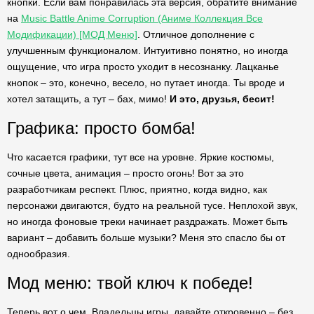
кнопки. Если вам понравилась эта версия, обратите внимание
на
Music Battle Anime Corruption (Аниме Коллекция Все
Модификации) [МОД Меню]
. Отличное дополнение с
улучшенным функционалом. Интуитивно понятно, но иногда
ощущение, что игра просто уходит в несознанку. Лацканье
кнопок – это, конечно, весело, но путает иногда. Ты вроде и
хотел затащить, а тут – бах, мимо!
И это, друзья, бесит!
Графика: просто бомба!
Что касается графики, тут все на уровне. Яркие костюмы,
сочные цвета, анимация – просто огонь! Вот за это
разработчикам респект. Плюс, приятно, когда видно, как
персонажи двигаются, будто на реальной тусе. Неплохой звук,
но иногда фоновые треки начинает раздражать. Может быть
вариант – добавить больше музыки? Меня это спасло бы от
однообразия.
Мод меню: твой ключ к победе!
Теперь вот о чем. Владельцы игры, давайте откровенно – без