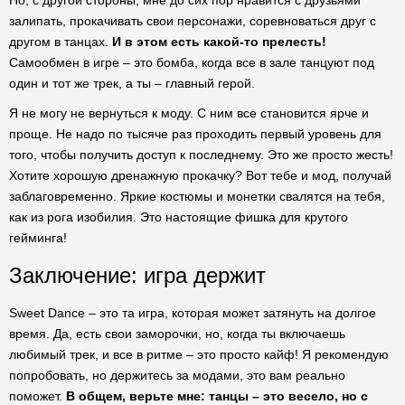
Но, с другой стороны, мне до сих пор нравится с друзьями
залипать, прокачивать свои персонажи, соревноваться друг с
другом в танцах.
И в этом есть какой-то прелесть!
Самообмен в игре – это бомба, когда все в зале танцуют под
один и тот же трек, а ты – главный герой.
Я не могу не вернуться к моду. С ним все становится ярче и
проще. Не надо по тысяче раз проходить первый уровень для
того, чтобы получить доступ к последнему. Это же просто жесть!
Хотите хорошую дренажную прокачку? Вот тебе и мод, получай
заблаговременно. Яркие костюмы и монетки свалятся на тебя,
как из рога изобилия. Это настоящие фишка для крутого
гейминга!
Заключение: игра держит
Sweet Dance – это та игра, которая может затянуть на долгое
время. Да, есть свои заморочки, но, когда ты включаешь
любимый трек, и все в ритме – это просто кайф! Я рекомендую
попробовать, но держитесь за модами, это вам реально
поможет.
В общем, верьте мне: танцы – это весело, но с