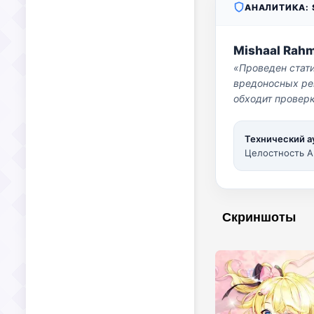
АНАЛИТИКА: S
Mishaal Rah
«Проведен стат
вредоносных per
обходит проверк
Технический а
Целостность A
Скриншоты