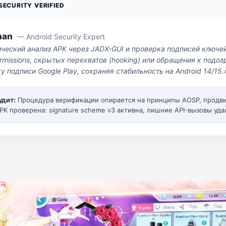
ECURITY VERIFIED
man
— Android Security Expert
ический анализ APK через JADX-GUI и проверка подписей ключе
missions, скрытых перехватов (hooking) или обращения к под
у подписи Google Play, сохраняя стабильность на Android 14/15.
удит:
Процедура верификации опирается на принципы AOSP, прод
PK проверена: signature scheme v3 активна, лишние API-вызовы уда