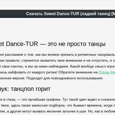
Скачать Sweet Dance-TUR (ладкий танец) [
t Dance-TUR — это не просто танцы
дня расскажем о том, как мы можем хрюкать в ритмичных танцевал
ак правило, стремятся захватить твое внимание и не отпустить, и 
 свои скиллы, а мы за ними наблюдаем. Какой вообще смысл играть
ешь кайфовать от каждого ритма! Обратите внимание на
Cringe t
енная версия. Подходит для повседневного использования.
ук: танцпол горит
я в глаза, — это ярчайшая графика. Тут такой цвет-вцвет и схема
ь твою, здесь такая замесная подборка, что бывают времена, когда
ик, а другие могут вызвать желание затычки в уши. Но, как в люб