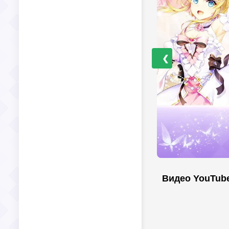
❮
Видео YouTub