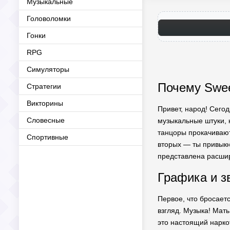
Музыкальные
Головоломки
Гонки
RPG
Симуляторы
Почему Swee
Стратегии
Викторины
Привет, народ! Сего
Словесные
музыкальные штуки, к
танцоры прокачивают
Спортивные
вторых — ты привыкн
представлена расшир
Графика и зв
Первое, что бросаетс
взгляд. Музыка! Мат
это настоящий наркот