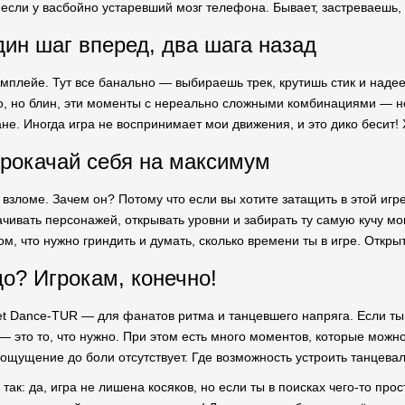
 если у васбойно устаревший мозг телефона. Бывает, застреваешь, 
дин шаг вперед, два шага назад
мплейе. Тут все банально — выбираешь трек, крутишь стик и надееш
о, но блин, эти моменты с нереально сложными комбинациями — не
не. Иногда игра не воспринимает мои движения, и это дико бесит!
рокачай себя на максимум
 взломе. Зачем он? Потому что если вы хотите затащить в этой иг
чивать персонажей, открывать уровни и забирать ту самую кучу мо
ом, что нужно гриндить и думать, сколько времени ты в игре. Откр
до? Игрокам, конечно!
t Dance-TUR — для фанатов ритма и танцевшего напряга. Если ты
— это то, что нужно. При этом есть много моментов, которые можн
ощущение до боли отсутствует. Где возможность устроить танцевал
 так: да, игра не лишена косяков, но если ты в поисках чего-то пр