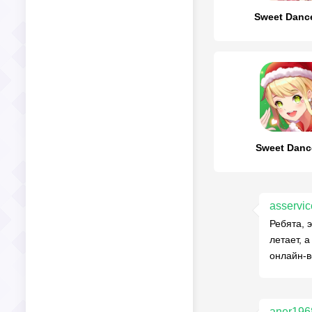
Sweet Danc
Sweet Danc
asservic
Ребята, 
летает, 
онлайн-
aner196