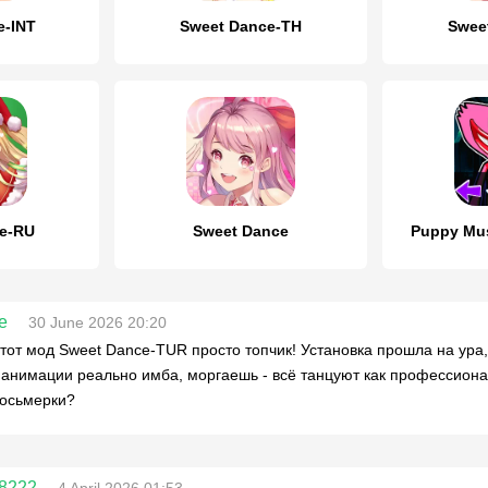
e-INT
Sweet Dance-TH
Swee
e-RU
Sweet Dance
Puppy Mus
e
30 June 2026 20:20
этот мод Sweet Dance-TUR просто топчик! Установка прошла на ура
а анимации реально имба, моргаешь - всё танцуют как профессионалы
восьмерки?
8222