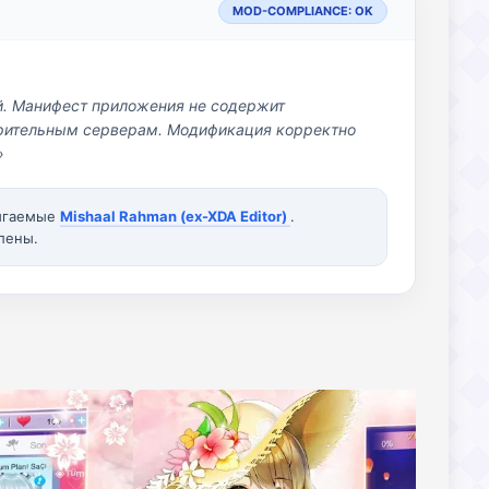
MOD-COMPLIANCE: OK
й. Манифест приложения не содержит
озрительным серверам. Модификация корректно
»
вигаемые
Mishaal Rahman (ex-XDA Editor)
.
лены.