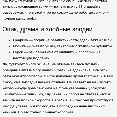
настоящим испытанием, но именно это и подкупает. Режимы,
тачки, сумасшедшие гонки — вот это все тут! Но давайте
разберемся, что в этой игре на самом деле работает, а что —
полная катастрофа.
Эпик, драма и злобные злодеи
Графика — пофиг на реалистичность, здесь важен стиль!
Музыка — бьет по ушам, как гопник с железной бутылкой.
Герои — эти парни умеют удивлять и способны на
настоящие подлежки.
Да, тут будет много экшена, не обманывайтесь пустыми
обещаниями! Не могу начать играть, не вдохновившись этой
безумной атмосферой. В игре довольно яркая графика, и я вам
скажу, она выглядит весьма стильно. Не хватает на ней только
какого-нибудь драг-рейсинга на фоне уверенных ублюдков!
Симпатичные тачки, но, слушайте, их порой не хватает, чтобы
тащить на полной скорости. Баги? Да, в играх они присутствуют.
Иногда улетаешь в космос, как в последний день школьных
каникул. Но это только придает колорита!