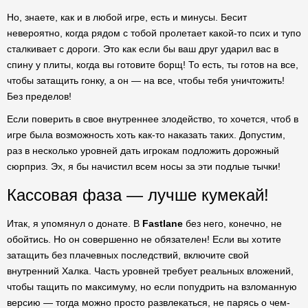
Но, знаете, как и в любой игре, есть и минусы. Бесит
невероятно, когда рядом с тобой пролетает какой-то псих и тупо
сталкивает с дороги. Это как если бы ваш друг ударил вас в
спину у плиты, когда вы готовите борщ! То есть, ты готов на все,
чтобы затащить гонку, а он — на все, чтобы тебя уничтожить!
Без пределов!
Если поверить в свое внутреннее злодейство, то хочется, чтоб в
игре была возможность хоть как-то наказать таких. Допустим,
раз в несколько уровней дать игрокам подложить дорожный
сюрприз. Эх, я бы начистил всем носы за эти подлые тычки!
Кассовая фаза — лучше кумекай!
Итак, я упомянул о донате. В
Fastlane
без него, конечно, не
обойтись. Но он совершенно не обязателен! Если вы хотите
затащить без плачевных последствий, включите свой
внутренний Халка. Часть уровней требует реальных вложений,
чтобы тащить по максимуму, но если попудрить на взломанную
версию — тогда можно просто развлекаться, не парясь о чем-