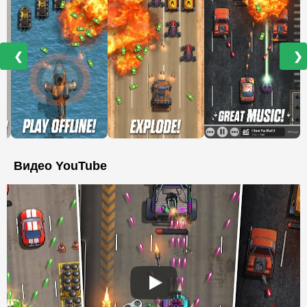
❮
❯
Видео YouTube