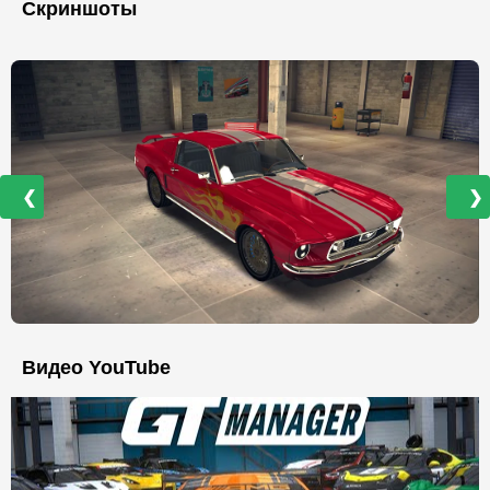
Скриншоты
❮
❯
Видео YouTube