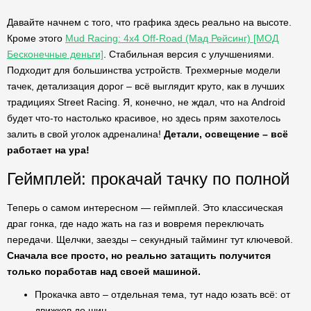
Давайте начнем с того, что графика здесь реально на высоте.
Кроме этого
Mud Racing: 4х4 Off-Road (Мад Рейсинг) [МОД
Бесконечные деньги]
. Стабильная версия с улучшениями.
Подходит для большинства устройств. Трехмерные модели
тачек, детализация дорог – всё выглядит круто, как в лучших
традициях Street Racing. Я, конечно, не ждал, что на Android
будет что-то настолько красивое, но здесь прям захотелось
залить в свой уголок адреналина!
Детали, освещение – всё
работает на ура!
Геймплей: прокачай тачку по полной
Теперь о самом интересном — геймплей. Это классическая
драг гонка, где надо жать на газ и вовремя переключать
передачи. Щелчки, заезды – секундный тайминг тут ключевой.
Сначала все просто, но реально затащить получится
только поработав над своей машиной.
Прокачка авто – отдельная тема, тут надо юзать всё: от
движков до шин.