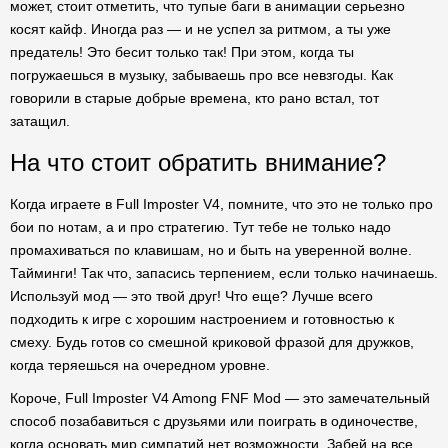
может, стоит отметить, что тупые баги в анимации серьезно
косят кайф. Иногда раз — и не успел за ритмом, а ты уже
предатель! Это бесит только так! При этом, когда ты
погружаешься в музыку, забываешь про все невзгоды. Как
говорили в старые добрые времена, кто рано встал, тот
затащил.
На что стоит обратить внимание?
Когда играете в Full Imposter V4, помните, что это не только про
бои по нотам, а и про стратегию. Тут тебе не только надо
промахиваться по клавишам, но и быть на уверенной волне.
Тайминги! Так что, запасись терпением, если только начинаешь.
Используй мод — это твой друг! Что еще? Лучше всего
подходить к игре с хорошим настроением и готовностью к
смеху. Будь готов со смешной криковой фразой для дружков,
когда теряешься на очередном уровне.
Короче, Full Imposter V4 Among FNF Mod — это замечательный
способ позабавиться с друзьями или поиграть в одиночестве,
когда основать мир симпатий нет возможности. Забей на все