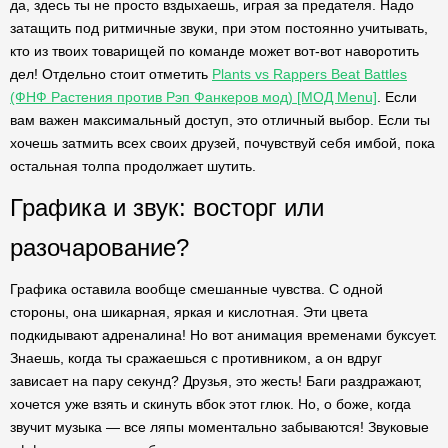
да, здесь ты не просто вздыхаешь, играя за предателя. Надо
затащить под ритмичные звуки, при этом постоянно учитывать,
кто из твоих товарищей по команде может вот-вот наворотить
дел! Отдельно стоит отметить
Plants vs Rappers Beat Battles
(ФНФ Растения против Рэп Фанкеров мод) [МОД Menu]
. Если
вам важен максимальный доступ, это отличный выбор. Если ты
хочешь затмить всех своих друзей, почувствуй себя имбой, пока
остальная толпа продолжает шутить.
Графика и звук: восторг или
разочарование?
Графика оставила вообще смешанные чувства. С одной
стороны, она шикарная, яркая и кислотная. Эти цвета
подкидывают адреналина! Но вот анимация временами буксует.
Знаешь, когда ты сражаешься с противником, а он вдруг
зависает на пару секунд? Друзья, это жесть! Баги раздражают,
хочется уже взять и скинуть вбок этот глюк. Но, о боже, когда
звучит музыка — все ляпы моментально забываются! Звуковые