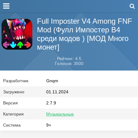
Full Imposter V4 Among FNF
Mod (Фулл Импостер В4
среди модов ) [МОД Много
монет]
Рейтинг: 4.5
Голосов: 3500
Разработчик
Gnqm
Загружено
01.11.2024
Версия
2.7.9
Категория
Музыкальные
Система
9+