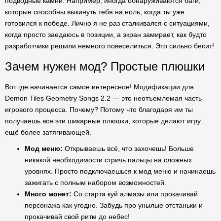
подводные камни. Например, иногда обнаруживаются баги,
которые способны выкинуть тебя на ноль, когда ты уже
готовился к победе. Лично я не раз сталкивался с ситуациями,
когда просто заедаюсь в позиции, а экран замирает, как будто
разработчики решили немного повеселиться. Это сильно бесит!
Зачем нужен мод? Простые плюшки
Вот где начинается самое интересное! Модификации для
Demon Tiles Geometry Songs 2.2 — это неотъемлемая часть
игрового процесса. Почему? Потому что благодаря им ты
получаешь все эти шикарные плюшки, которые делают игру
ещё более затягивающей.
Мод меню:
Открываешь всё, что захочешь! Больше
никакой необходимости стричь пальцы на сложных
уровнях. Просто подключаешься к мод меню и начинаешь
зажигать с полным набором возможностей.
Много монет:
Со старта куй алмазы или прокачивай
персонажа как угодно. Забудь про унылые отстаньки и
прокачивай свой ритм до небес!