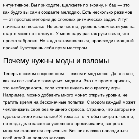
интуитивное. Вы приходите, щелкаете по экрану, и бац — это
как будто вы сами создаете мелодию. Есть несколько режимов
— от простых мелодий до сложных ритмических задач. И тут
начинается веселье! Но если честно, уровень сложности уже на
старте может оттолкнуть. У меня пару раз так руки свело, что
просто забросил. Но когда затачиваешься, происходит мощный
прокач! Чувствуешь себя прям мастером.
Почему нужны моды и взломы
Теперь о самом сокровенном — взлом и мод меню. Да, я знаю,
как вы все любите закинуться модами. Это не просто прихоть,
это необходимость, если хотите видеть всю красоту игры.
Например, можно добавить много монет, открыть уровни, не
тратить время на бесконечные попытки. С модом каждый может
челленджить себя без лишнего стресса. Странно, что авторы не
сделали этого изначально! Я тоже за то, чтобы поиграть честно,
но когда дело касается успешного прокачивания, вопрос с
модами становится серьезным. Без них сложно насладиться
всей игрой на полную катушку.