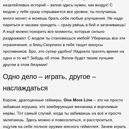
незатейливых историй – взлом здесь нужен, как воздух! С
модом у тебя сразу открываются все уровни, ты получаешь
много монет, и можешь брать себе любые улучшения. Не надо
париться и часами гриндить – сразу рвёшь в бой и затачиваешь!
А ещё можно покорить все моменты, которые сильно
раздражают. С модом ты становишься имбой! Убираешь все эти
ограничения, и блиц-Скорпион в тебя тащит минусы
противников. Бро, это супер удобно! Надоело тратить время на
одно и то же? Забудь об этом. Взлом будет твоим лучшим
другом в этом безумии!
Одно дело – играть, другое –
наслаждаться
Короче, драгоценные геймеры,
One More Line
– это не просто
забавная игрушка, это зомбирующая механика и ворчливые
нервы. Тот самый случай, когда ты забиваешь на всё и просто
залипаешь. Здесь можно и повеселиться, и расстроиться,
ощутив на себе полное оружие мясного геймплея. Зачем играть