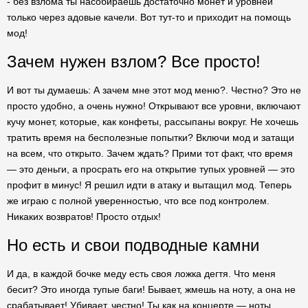
- без взлома ты насобираешь достаточно монет и уровней
только через адовые качели. Вот тут-то и приходит на помощь
мод!
Зачем нужен взлом? Все просто!
И вот ты думаешь: А зачем мне этот мод меню?. Честно? Это не
просто удобно, а очень нужно! Открывают все уровни, включают
кучу монет, которые, как конфеты, рассыпаны вокруг. Не хочешь
тратить время на бесполезные попытки? Включи мод и затащи
на всем, что открыто. Зачем ждать? Прими тот факт, что время
— это деньги, а просрать его на открытие тупых уровней — это
профит в минус! Я решил идти в атаку и вытащил мод. Теперь
же играю с полной уверенностью, что все под контролем.
Никаких возвратов! Просто отдых!
Но есть и свои подводные камни
И да, в каждой бочке меду есть своя ложка дегтя. Что меня
бесит? Это иногда тупые баги! Бывает, жмешь на ноту, а она не
срабатывает! Убивает, честно! Ты как на концерте — ноты