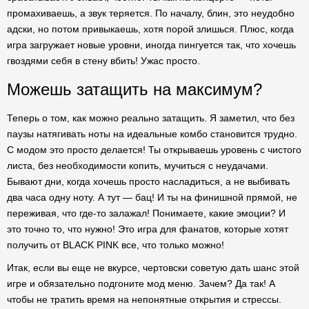
промахиваешь, а звук теряется. По началу, блин, это неудобно
адски, но потом привыкаешь, хотя порой злишься. Плюс, когда
игра загружает новые уровни, иногда пингуется так, что хочешь
гвоздями себя в стену вбить! Ужас просто.
Можешь затащить на максимум?
Теперь о том, как можно реально затащить. Я заметил, что без
паузы натягивать ноты на идеальные комбо становится трудно.
С модом это просто делается! Ты открываешь уровень с чистого
листа, без необходимости копить, мучиться с неудачами.
Бывают дни, когда хочешь просто насладиться, а не выбивать
два часа одну ноту. А тут — бац! И ты на финишной прямой, не
переживая, что где-то залажал! Понимаете, какие эмоции? И
это точно то, что нужно! Это игра для фанатов, которые хотят
получить от BLACK PINK все, что только можно!
Итак, если вы еще не вкурсе, чертовски советую дать шанс этой
игре и обязательно подгоните мод меню. Зачем? Да так! А
чтобы не тратить время на непонятные открытия и стрессы.