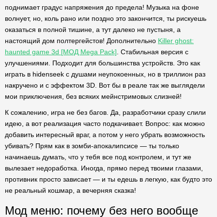
поднимает градус напряжения до предела! Музыка на фоне
волнует, но, коль рано или поздно это закончится, ты рискуешь
оказаться в полной тишине, а тут далеко не пустыня, а
настоящий дом полтергейстов! Дополнительно
Killer ghost:
haunted game 3d [МОД Mega Pack]
. Стабильная версия с
улучшениями. Подходит для большинства устройств. Это как
играть в hidenseek с душами неупокоенных, но в триллион раз
накручено и с эффектом 3D. Вот бы в реале так же выглядели
мои приключения, без всяких мейнстримовых слизней!
К сожалению, игра не без багов. Да, разработчики сразу слили
идею, а вот реализация часто подкачивает. Вопрос: как можно
добавить интересный враг, а потом у него убрать возможность
убивать? Прям как в зомби-апокалипсисе — ты только
начинаешь думать, что у тебя все под контролем, и тут же
вылезает недоработка. Иногда, прямо перед твоими глазами,
противник просто зависает — и ты едешь в легкую, как будто это
не реальный кошмар, а вечерняя сказка!
Мод меню: почему без него вообще