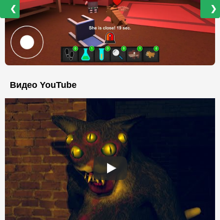
❮
❯
Видео YouTube