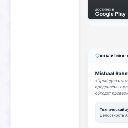
ДОСТУПНО В
Google Play
АНАЛИТИКА: S
Mishaal Rah
«Проведен стат
вредоносных per
обходит проверк
Технический а
Целостность A