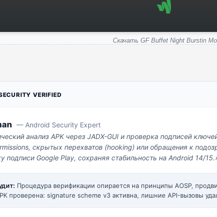
Скачать GF Buffet Night Burstin M
ECURITY VERIFIED
man
— Android Security Expert
ический анализ APK через JADX-GUI и проверка подписей ключе
missions, скрытых перехватов (hooking) или обращения к под
у подписи Google Play, сохраняя стабильность на Android 14/15.
удит:
Процедура верификации опирается на принципы AOSP, прод
PK проверена: signature scheme v3 активна, лишние API-вызовы уда