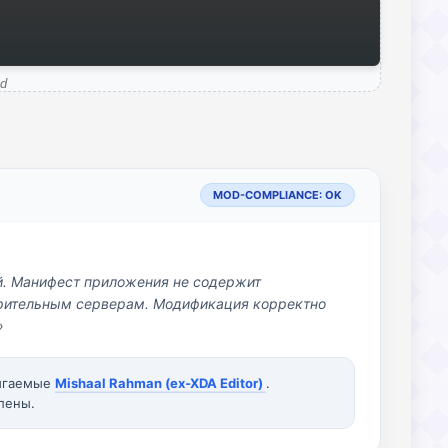
od
MOD-COMPLIANCE: OK
й. Манифест приложения не содержит
озрительным серверам. Модификация корректно
»
вигаемые
Mishaal Rahman (ex-XDA Editor)
.
лены.