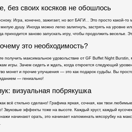
е, без своих косяков не обошлось
сноку. Игра, конечно, зажигает, но вот БАГИ... Это просто какой-то
 милую душу. Иногда можно легко залипнуть, застрять на уровне и
да приходится заново запускать игру, чтобы продолжить веселье. Эт
очему это необходимость?
те получить максимальное удовольствие от GF Buffet Night Burstin
кам игры. Зачем сидеть и ждать, когда откроется следующий урове
во монет и прочие улучшения — это как подарок судьбы. Вы просто
иданием — гениально!
вук: визуальная побрякушка
как всё стильно сделано! Графика яркая, сочная, как твои любимы
! Звуковые эффекты тоже на высоте. Каждый хруст, каждый кусочек 
онажи начинают орать, это начинает напоминать мясорубку на макс
.