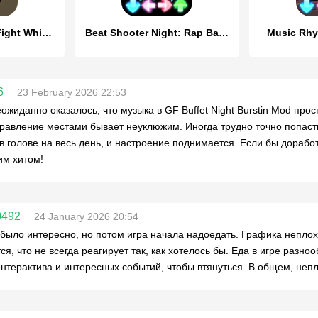
Music Battle Fire Fight Whitty
Beat Shooter Night: Rap Battle
Music Rhy
6
23 February 2026 22:53
еожиданно оказалось, что музыка в GF Buffet Night Burstin Mod про
правление местами бывает неуклюжим. Иногда трудно точно попасть
 в голове на весь день, и настроение поднимается. Если бы дорабо
м хитом!
0492
24 January 2026 20:54
было интересно, но потом игра начала надоедать. Графика неплох
тся, что не всегда реагирует так, как хотелось бы. Еда в игре разн
нтерактива и интересных событий, чтобы втянуться. В общем, непл