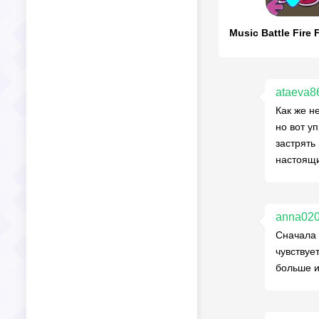
ataeva8
Как же н
но вот у
застрять
настоящи
anna02
Сначала 
чувствуе
больше и