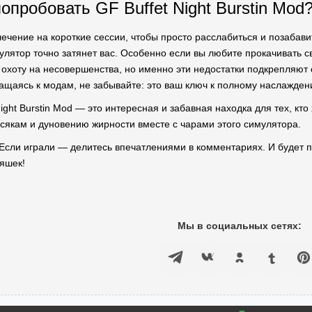
опробовать GF Buffet Night Burstin Mod
лечение на короткие сессии, чтобы просто расслабиться и позаба
мулятор точно затянет вас. Особенно если вы любите прокачивать 
ь охоту на несовершенства, но именно эти недостатки подкрепляю
ащаясь к модам, не забывайте: это ваш ключ к полному наслажден
ight Burstin Mod — это интересная и забавная находка для тех, кт
косякам и дуновению жирности вместе с чарами этого симулятора.
! Если играли — делитесь впечатлениями в комментариях. И будет п
няшек!
Мы в социальных сетях: