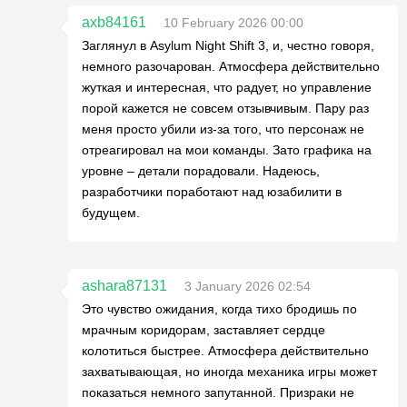
axb84161
10 February 2026 00:00
Заглянул в Asylum Night Shift 3, и, честно говоря,
немного разочарован. Атмосфера действительно
жуткая и интересная, что радует, но управление
порой кажется не совсем отзывчивым. Пару раз
меня просто убили из-за того, что персонаж не
отреагировал на мои команды. Зато графика на
уровне – детали порадовали. Надеюсь,
разработчики поработают над юзабилити в
будущем.
ashara87131
3 January 2026 02:54
Это чувство ожидания, когда тихо бродишь по
мрачным коридорам, заставляет сердце
колотиться быстрее. Атмосфера действительно
захватывающая, но иногда механика игры может
показаться немного запутанной. Призраки не