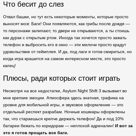
Что бесит до слез
Отвал башки, но тут есть некоторые моменты, которые просто
выносят мозг. Баги! Они появляются, как грибы после дождя —
то персонажи залипают, то двери не открываются, а ты стоишь
как дурак с открытым ртом. Иногда так хочется просто зажать
телефон и выбросить его в окно — эти мелочи просто крадут
удовольствие от геймплея. И да, под лаги я готов смириться, но
когда игра крашится на самом интересном месте, это просто
капец!
Плюсы, ради которых стоит играть
Несмотря на все недостатки, Asylum Night Shift 3 вызывает во
мне крепкие эмоции. Атмосфера здесь знатная, графика на
уровне для мобильной игры, и звуковое оформление — это
отдельный респект разрабам. Ночные кошмары оформлены
так, что стараешься крепче держать телефон! Да и под 10%
батареи бежать по коридорам — неплохой адреналин!
И вот за
это я готов прощать все баги.