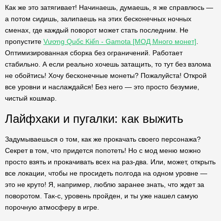
Как же это затягивает! Начинаешь, думаешь, я же справлюсь —
а потом сидишь, залипаешь на этих бесконечных ночных
сменах, где каждый поворот может стать последним. Не
пропустите
Vương Quốc Kiến - Gamota [МОД Много монет]
.
Оптимизированная сборка без ограничений. Работает
стабильно. А если реально хочешь затащить, то тут без взлома
не обойтись! Хочу бесконечные монеты? Пожалуйста! Открой
все уровни и наслаждайся! Без него — это просто безумие,
чистый кошмар.
Лайфхаки и пугалки: как выжить
Задумываешься о том, как же прокачать своего персонажа?
Секрет в том, что придется попотеть! Но с мод меню можно
просто взять и прокачивать всех на раз-два. Или, может, открыть
все локации, чтобы не просидеть полгода на одном уровне —
это не круто! Я, например, люблю заранее знать, что ждет за
поворотом. Так-с, уровень пройден, и ты уже нашел самую
порочную атмосферу в игре.