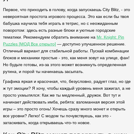
Первое, что приходить в голову, когда запускаешь City Blitz, - это
невероятная простота игрового процесса. Это как если бы твоя
бабушка научила тебя играть в тетрис, но с неожиданным
поворотом: здесь есть разные блоки и уютные городские
тематики. Рекомендуем обратить внимание на
Mr. Knight: Pin
Puzzles [МОД Все открыто]
— доступно улучшенное решение.
Отличный вариант для стабильной работы. Пускай комбинации
блоков и механики простые - это, как меня зовут на улице, фан!
Но будьте готовы, из-за этого может возникнуть определенная
рутина, и порой ты начинаешь засыпать.
Графика яркая и красочная, что, безусловно, радует глаз, но где
ж тут эмоции? Я хочу, чтобы каждый уровень меня зажигал, а не
просто ухмылялся: Как же ты медленный, дружок. Вот тут и
начинает действовать имба, ребята: взломанная версия этой
игры – это просто огонь! Хочешь сразу много монет и открыть
все уровни? Легко! С модом ты почувствуешь, как это -
затаскивать, когда открываешь что-то новое.