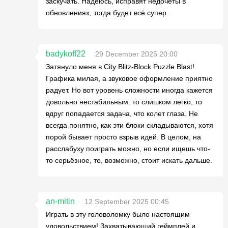
заскучать. Надеюсь, исправят недочеты в
обновлениях, тогда будет всё супер.
badykoff22
29 December 2025 20:00
Затянуло меня в City Blitz-Block Puzzle Blast!
Графика милая, а звуковое оформление приятно
радует. Но вот уровень сложности иногда кажется
довольно нестабильным: то слишком легко, то
вдруг попадается задача, что колет глаза. Не
всегда понятно, как эти блоки складываются, хотя
порой бывает просто взрыв идей. В целом, на
расслабуху поиграть можно, но если ищешь что-
то серьёзное, то, возможно, стоит искать дальше.
an-mitin
12 September 2025 00:45
Играть в эту головоломку было настоящим
удовольствием! Захватывающий геймплей и