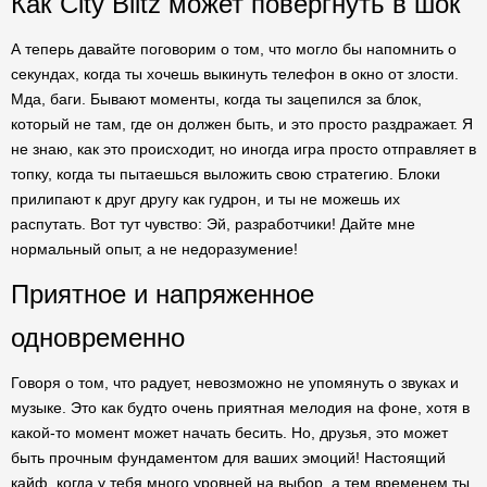
Как City Blitz может повергнуть в шок
А теперь давайте поговорим о том, что могло бы напомнить о
секундах, когда ты хочешь выкинуть телефон в окно от злости.
Мда, баги. Бывают моменты, когда ты зацепился за блок,
который не там, где он должен быть, и это просто раздражает. Я
не знаю, как это происходит, но иногда игра просто отправляет в
топку, когда ты пытаешься выложить свою стратегию. Блоки
прилипают к друг другу как гудрон, и ты не можешь их
распутать. Вот тут чувство: Эй, разработчики! Дайте мне
нормальный опыт, а не недоразумение!
Приятное и напряженное
одновременно
Говоря о том, что радует, невозможно не упомянуть о звуках и
музыке. Это как будто очень приятная мелодия на фоне, хотя в
какой-то момент может начать бесить. Но, друзья, это может
быть прочным фундаментом для ваших эмоций! Настоящий
кайф, когда у тебя много уровней на выбор, а тем временем ты