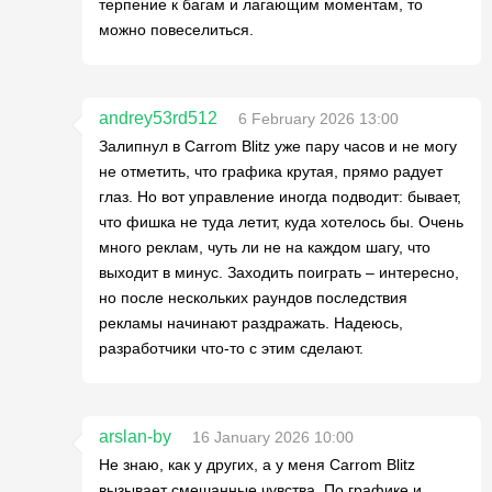
терпение к багам и лагающим моментам, то
можно повеселиться.
andrey53rd512
6 February 2026 13:00
Залипнул в Carrom Blitz уже пару часов и не могу
не отметить, что графика крутая, прямо радует
глаз. Но вот управление иногда подводит: бывает,
что фишка не туда летит, куда хотелось бы. Очень
много реклам, чуть ли не на каждом шагу, что
выходит в минус. Заходить поиграть – интересно,
но после нескольких раундов последствия
рекламы начинают раздражать. Надеюсь,
разработчики что-то с этим сделают.
arslan-by
16 January 2026 10:00
Не знаю, как у других, а у меня Carrom Blitz
вызывает смешанные чувства. По графике и