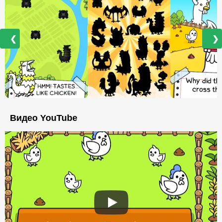
❮
❯
Видео YouTube