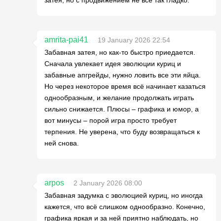
затея, но с продвижением не всё так гладко.
amrita-pai41
19 January 2026 22:54
Забавная затея, но как-то быстро приедается.
Сначала увлекает идея эволюции куриц и
забавные апгрейды, нужно ловить все эти яйца.
Но через некоторое время всё начинает казаться
однообразным, и желание продолжать играть
сильно снижается. Плюсы – графика и юмор, а
вот минусы – порой игра просто требует
терпения. Не уверена, что буду возвращаться к
ней снова.
arpos
2 January 2026 08:00
Забавная задумка с эволюцией куриц, но иногда
кажется, что всё слишком однообразно. Конечно,
графика яркая и за ней приятно наблюдать, но