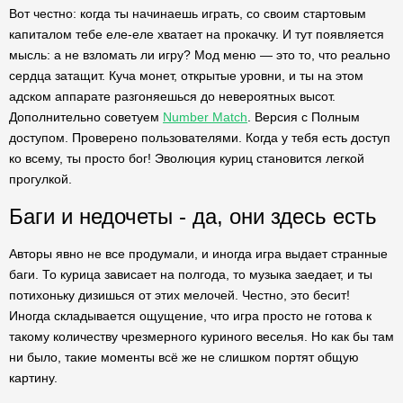
Вот честно: когда ты начинаешь играть, со своим стартовым
капиталом тебе еле-еле хватает на прокачку. И тут появляется
мысль: а не взломать ли игру? Мод меню — это то, что реально
сердца затащит. Куча монет, открытые уровни, и ты на этом
адском аппарате разгоняешься до невероятных высот.
Дополнительно советуем
Number Match
. Версия с Полным
доступом. Проверено пользователями. Когда у тебя есть доступ
ко всему, ты просто бог! Эволюция куриц становится легкой
прогулкой.
Баги и недочеты - да, они здесь есть
Авторы явно не все продумали, и иногда игра выдает странные
баги. То курица зависает на полгода, то музыка заедает, и ты
потихоньку дизишься от этих мелочей. Честно, это бесит!
Иногда складывается ощущение, что игра просто не готова к
такому количеству чрезмерного куриного веселья. Но как бы там
ни было, такие моменты всё же не слишком портят общую
картину.